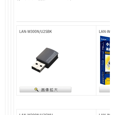
LAN-W300N/U2SBK
LAN-W3