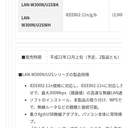
LAN-W300N/U2SBK
IEEE802.11n/g/b
\3,00
LAN-
W300N/U2SWH
■発売時期
平成22年12月上旬（予定、2製品とも）
■LAN-W300N/U2Sシリーズの製品特徴
IEEE802.11n規格に対応し、IEEE802.11nに対
せで、最大300Mbps（理論値）の高速な無線LAN通
ソフトのインストール、本製品の取り付け、WPSで接
で、無線ルータなどの親機と接続可能。
重さ4gのUSB無線アダプタ。パソコン本体に常時挿
プ。