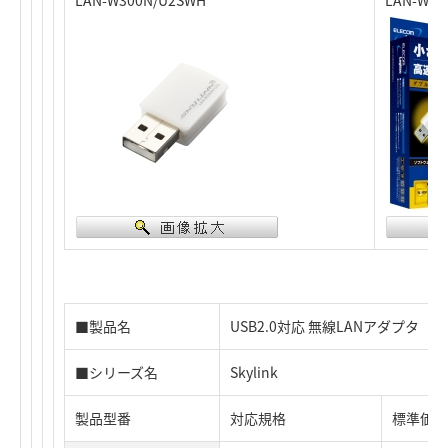
LAN-W300N/U2SWH
LAN-W3
■製品名
USB2.0対応 無線LANアダプタ
■シリーズ名
Skylink
製品型番
対応規格
標準価格