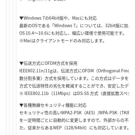
▼Windows 7の64bit版や、Macにも対応
最新のOSである「Windows 7」については、32bit版に加え
OS 10.4～10.6にも対応し、幅広い環境で使用可能です。
※Macはクライアントモードのみ対応します。
▼伝送方式にOFDM方式を採用
IEEE802.11n/11gは、伝送方式にOFDM（Orthogonal Frequenc
数分割多重）方式を採用しています。この方式はデータを多
方式で伝送特性の劣化を軽減することができ、安定したデー
※ IEEE802.11b（11Mbps）はDS-SS 方式（直接拡
▼各種無線セキュリティ機能に対応
セキュリティ性の高いWPA2-PSK（AES）/WPA-PSK（TK
を一定時間ごとに自動的に変更しますので、外部からの不正
た、従来からあるWEP（128/64bit）にも対応しています。