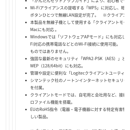
「かんたんセットアップガイド」により、初心者でも安
Wi-Fiアライアンスの提唱する「WPS」に対応し、
ボタンひとつで無線LAN設定が完了。 ※クライアン
本製品を無線子機として使用する「クライアントモード」
Macにも対応 。
Windowsでは「ソフトウェアAPモード」にも対応し、iPh
Fi対応の携帯電話などとのWi-Fi接続に使用可能。 ※
ものではありません。
強固な最新のセキュリティ「WPA2-PSK（AES）」と「W
WEP（128/64bit）にも対応。
管理や設定に便利な「Logitecクライアントユーティ
シマンテック社のノートンインターネットセキュリティ2
を付属。
クライアントモードでは、自宅用と会社用など、接続先
ロファイル機能を搭載。
EUのRoHS指令（電器・電子機器に対する特定有害
しい製品。