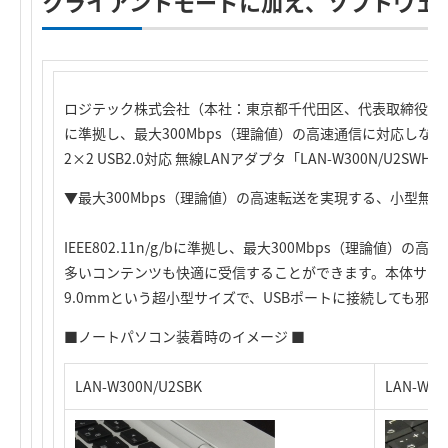
クライアントモードに加え、ソフトウェ
ロジテック株式会社（本社：東京都千代田区、代表取締役社長：葉
に準拠し、最大300Mbps（理論値）の高速通信に対応しな
2×2 USB2.0対応 無線LANアダプタ「LAN-W300N/U2
▼最大300Mbps（理論値）の高速転送を実現する、小型無
IEEE802.11n/g/bに準拠し、最大300Mbps（理論値
多いコンテンツも快適に受信することができます。本体サイズは
9.0mmという超小型サイズで、USBポートに接続しても邪
■ノートパソコン装着時のイメージ ■
LAN-W300N/U2SBK
LAN-W30