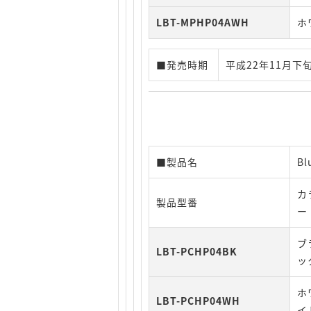
LBT-MPHP04AWH
ホ
■発売時期
平成22年11月下
■製品名
B
カ
製品型番
ー
ブ
LBT-PCHP04BK
ッ
ホ
LBT-PCHP04WH
イ