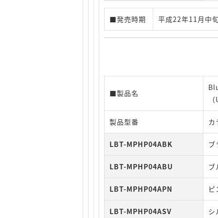
■発売時期
平成22年11月中
B
■製品名
（
製品型番
カ
LBT-MPHP04ABK
ブ
LBT-MPHP04ABU
ブ
LBT-MPHP04APN
ピ
LBT-MPHP04ASV
シ