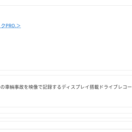
PRO.＞
さか"の車輌事故を映像で記録するディスプレイ搭載ドライブレコ