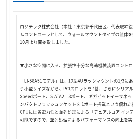
ロジテック株式会社（本社：東京都千代田区、代表取締役社
ムコントローラとして、ウォールマウントタイプの筐体を採用し
10月より開始致しました。
▼小さな空間に入る、拡張性十分な高速機械装置コントロー
「LI-58A51モデル」は、19型4Uラックマウントの1/3にあたる33
う小型サイズながら、PCIスロットを7基、さらにシリアル（COM）
Speedポート、S-ATA2 3ポート、ギガビットイーサネットを 2
ンパクトフラッシュソケットを 1ポート搭載という優れた拡
CPUには省電力性と並列処理による「デュアルコア インテル® C
可能ですので、並列処理によるパフォーマンスの向上を実現