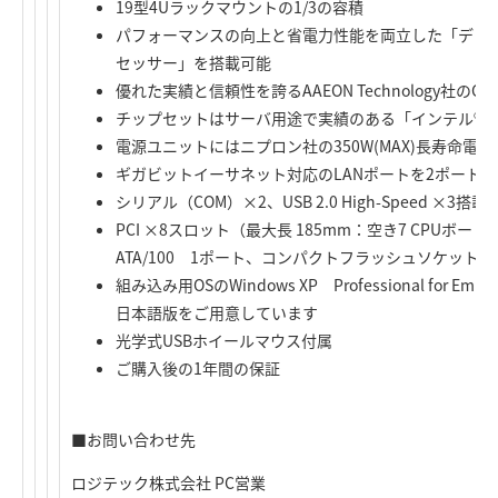
19型4Uラックマウントの1/3の容積
パフォーマンスの向上と省電力性能を両立した「デュアルコア
セッサー」を搭載可能
優れた実績と信頼性を誇るAAEON Technology社のCP
チップセットはサーバ用途で実績のある「インテル® GME9
電源ユニットにはニプロン社の350W(MAX)長寿命電源｢PCS
ギガビットイーサネット対応のLANポートを2ポート搭
シリアル（COM）×2、USB 2.0 High-Speed ×3搭載
PCI ×8スロット（最大長 185mm：空き7 CPUボードで 
ATA/100 1ポート、コンパクトフラッシュソケット
組み込み用OSのWindows XP Professional for E
日本語版をご用意しています
光学式USBホイールマウス付属
ご購入後の1年間の保証
■お問い合わせ先
ロジテック株式会社 PC営業