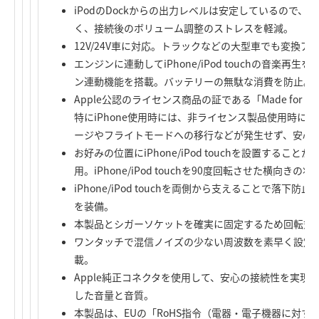
iPodのDockからの出力レベルは安定しているので、
く、接続後のボリューム調整のストレスを軽減。
12V/24V車に対応。トラックなどの大型車でも変換
エンジンに連動してiPhone/iPod touchの音楽
ン連動機能を搭載。バッテリーの無駄な消費を防止。
Apple公認のライセンス商品の証である「Made for iPho
特にiPhone使用時には、非ライセンス製品使用時に
ージやフライトモードへの移行などが発生せず、安心
お好みの位置にiPhone/iPod touchを設置する
用。iPhone/iPod touchを90度回転させた横向きの
iPhone/iPod touchを両側から支えることで落
を装備。
本製品とシガーソケットを確実に固定するため回転式
ワンタッチで混信ノイズの少ない周波数を素早く設定
載。
Apple純正コネクタを使用して、安心の接続性を実現。
した音量と音質。
本製品は、EUの「RoHS指令（電器・電子機器に対