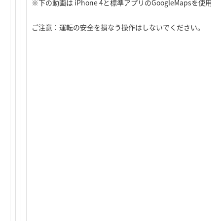
※下の動画は iPhone 4と標準アプリのGoogleMapsを使
ご注意：運転の安全を損なう操作はしないでください。