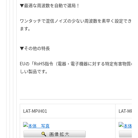
▼最適な周波数を自動で選局！
ワンタッチで混信ノイズの少ない周波数を素早く設定できる
ます。
▼その他の特長
EUの「RoHS指令（電器・電子機器に対する特定有害物質
しい製品です。
LAT-MPiH01
LAT-MP