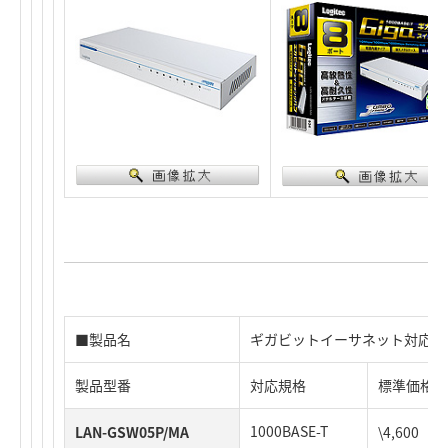
■製品名
ギガビットイーサネット対応 
製品型番
対応規格
標準価格
1000BASE-T
LAN-GSW05P/MA
\4,600（