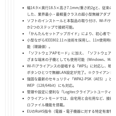
幅14.9×奥行18.5×高さ7.1mm/重さ約2gと、従
した、業界最小・最軽量クラスの超小型無線アダプタ
ソフトのインストールと本製品の取り付け、Wi-Fiケータ
か2つのステップで接続可能。
「かんたんセットアップガイド」により、初心者でも
小型ながらIEEE802.11ｎ技術を採用し、11n使用時
能（理論値）。
「ソフトウェアAPモード」に加え、「ソフトウェアAPモ
ざまな端末の子機としても使用可能（Windows、Mac O
Wi-Fiアライアンスの提唱する「WPS」に対応し、
ボタンひとつで無線LAN設定が完了。※クライアント
強固な最新のセキュリティ「WPA2-PSK（AES）」と「W
WEP（128/64bit）にも対応。
管理や設定に便利な「Logitecクライアントユーティ
クライアントモードでは、自宅用と会社用など、接続先
ロファイル機能を搭載。
EUのRoHS指令（電器・電子機器に対する特定有害