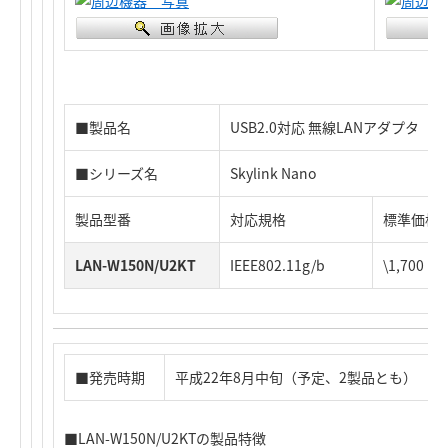
■製品名
USB2.0対応 無線LANアダプタ
■シリーズ名
Skylink Nano
製品型番
対応規格
標準価格
LAN-W150N/U2KT
IEEE802.11g/b
\1,700
■発売時期
平成22年8月中旬（予定、2製品とも）
■LAN-W150N/U2KTの製品特徴