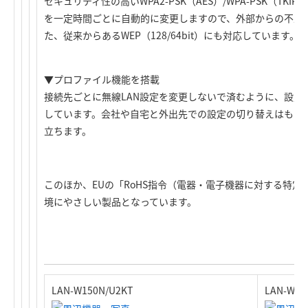
セキュリティ性の高いWPA2-PSK（AES）/WPA-PSK（TK
を一定時間ごとに自動的に変更しますので、外部からの不正
た、従来からあるWEP（128/64bit）にも対応しています。
▼プロファイル機能を搭載
接続先ごとに無線LAN設定を変更しないで済むように、設定
しています。会社や自宅と外出先での設定の切り替えはもち
立ちます。
このほか、EUの「RoHS指令（電器・電子機器に対する特
境にやさしい製品となっています。
LAN-W150N/U2KT
LAN-W1