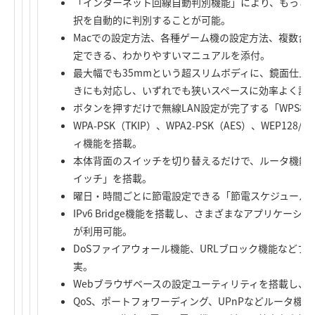
「インターネット回線自動判別機能」により、もっと
択を自動的に判別することが可能。
Macでの設定方法、各種ゲーム機の設定方法、複数台
定できる、わかりやすいマニュアルを添付。
最大幅でも35mmという超スリムボディに、鏡面仕上
きにも対応し、いずれでも狭いスペースに効率よく設
ボタンを押すだけで無線LAN設定が完了する「WPS機
WPA-PSK（TKIP）、WPA2-PSK（AES）、WEP1
ィ機能を搭載。
本体背面のスイッチを切り替えるだけで、ルータ機能を
イッチ」を搭載。
曜日・時間ごとに節電設定できる「節電スケジュール
IPv6 Bridge機能を搭載し、さまざまなアプリケーシ
が利用可能。
DoSファイアウォール機能、URLブロック機能など
実。
Webブラウザベースの設定ユーティリティを搭載し、
QoS、ポートフォワーディング、UPnPなどルータ機