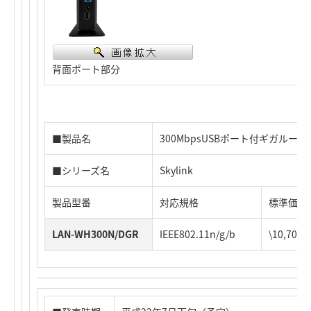
背面ポート部分
■製品名
300MbpsUSBポート付ギガルータ
■シリーズ名
Skylink
製品型番
対応規格
標準価格
LAN-WH300N/DGR
IEEE802.11n/g/b
\10,70