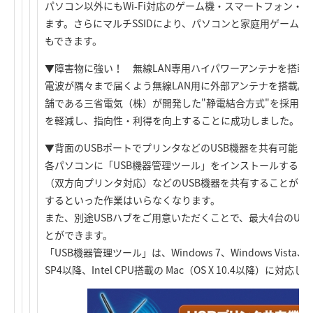
パソコン以外にもWi-Fi対応のゲーム機・スマートフォン・
ます。さらにマルチSSIDにより、パソコンと家庭用ゲーム機
もできます。
▼障害物に強い！ 無線LAN専用ハイパワーアンテナを搭載
電波が隅々まで届くよう無線LAN用に外部アンテナを搭載。
舗である三省電気（株）が開発した"静電結合方式"を採用し
を軽減し、指向性・利得を向上することに成功しました。
▼背面のUSBポートでプリンタなどのUSB機器を共有可能（Win
各パソコンに「USB機器管理ツール」をインストールするこ
（双方向プリンタ対応）などのUSB機器を共有することがで
するといった作業はいらなくなります。
また、別途USBハブをご用意いただくことで、最大4台のUS
とができます。
「USB機器管理ツール」は、Windows 7、Windows Vista、Win
SP4以降、Intel CPU搭載の Mac（OS X 10.4以降）に対応