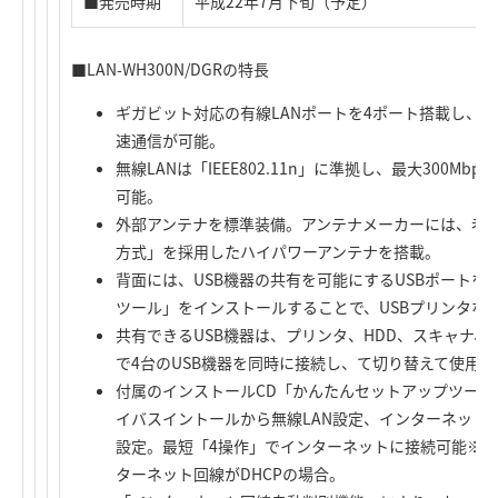
■発売時期
平成22年7月下旬（予定）
■LAN-WH300N/DGRの特長
ギガビット対応の有線LANポートを4ポート搭載し、有線L
速通信が可能。
無線LANは「IEEE802.11n」に準拠し、最大300
可能。
外部アンテナを標準装備。アンテナメーカーには、老
方式」を採用したハイパワーアンテナを搭載。
背面には、USB機器の共有を可能にするUSBポートを
ツール」をインストールすることで、USBプリンタなど
共有できるUSB機器は、プリンタ、HDD、スキャナ、D
で4台のUSB機器を同時に接続し、て切り替えて使用可
付属のインストールCD「かんたんセットアップツー
イバスイントールから無線LAN設定、インターネット
設定。最短「4操作」でインターネットに接続可能※。
ターネット回線がDHCPの場合。