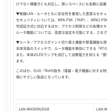
けでなく横置きにも対応し、狭いスペースにも気軽に設置で
▼無線LAN・ルータともに安全性を重視した豊富なセキュリ
セキュリティについては、WPA-PSK（TKIP）、WPA2-PSK
号認証方式に対応するほか、アクセス制限などの各種セキュ
ルータ機能については、高度な設定を可能にする、さまざま
▼ルータ／アクセスポイント切り替え機能や節電機能も搭載
本体背面のスイッチで、ルータ機能を無効にできる「RT⇔A
また、本体のLEDランプを消灯して消費電力を抑える「節電
ます。
このほか、EUの「RoHS指令（電器・電子機器に対する特
境にやさしい製品となっています。
LAN-WH300N/DGR
LAN-WH