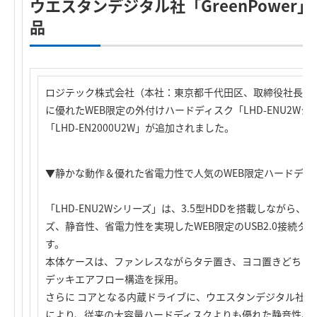
ウエスタンデジタル社「GreenPower
品
ロジテック株式会社（本社：東京都千代田区、取締役社長：
に優れたWEB限定の外付けハードディスク「LHD-ENU2Wシ
「LHD-EN2000U2W」が追加されました。
▼静かな動作＆優れた省電力性で人気のWEB限定ハードディ
「LHD-ENU2Wシリーズ」は、3.5型HDDを搭載しながら
、3
ズ、静音性、省電力性を実現したWEB限定のUSB2.0接続
す。
本体ケースは、ファンレスながらタテ置き、ヨコ置きどちら
デッキエアフロー構造を採用。
さらに コアとなる内蔵ドライブに、ウエスタンデジタル社の「G
により、従来の大容量ハードディスクよりも優れた静音性、