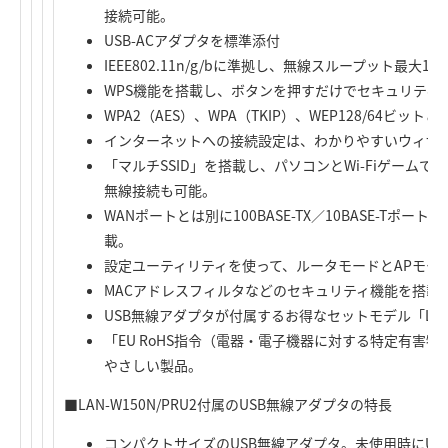
接続可能。
USB-ACアダプタを標準添付
IEEE802.11n/g/bに準拠し、無線スループット最大
WPS機能を搭載し、ボタンを押すだけでセキュリティ
WPA2（AES）、WPA（TKIP）、WEP128/64ビ
インターネットへの接続設定は、わかりやすいウィザ
「マルチSSID」を搭載し、パソコンとWi-Fiゲーム
無線接続も可能。
WANポートとは別に100BASE-TX／10BASE-Tポ
載。
設定ユーティリティを使って、ルータモードとAPモー
MACアドレスフィルタなどのセキュリティ機能を搭載
USB無線アダプタが付属するお得なセットモデル「LAN-W
「EU RoHS指令（電器・電子機器に対する特定有害
やさしい製品。
■LAN-W150N/PRU2付属のUSB無線アダプタの特長
コンパクトサイズのUSB無線アダプタ。未使用時にU