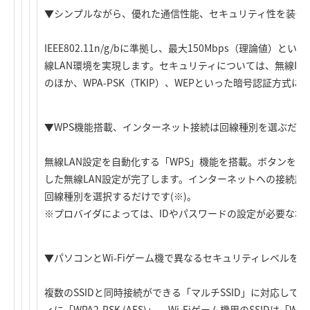
▼シンプルながら、優れた通信性能、セキュリティ性を装備
IEEE802.11n/g/bに準拠し、最大150Mbps（理論値
線LAN環境を実現します。セキュリティについては、無線LANの最
のほか、WPA-PSK（TKIP）、WEPといった暗号認証方式に
▼WPS機能搭載、インターネット接続は回線種別を選ぶだけ
無線LAN設定を自動化する「WPS」機能を搭載。ボタンを押すだ
した無線LAN設定が完了します。インターネットへの接続設
回線種別を選択するだけです(※)。
※プロバイダによっては、IDやパスワードの設定が必要な場
▼パソコンとWi-Fiゲーム機で異なるセキュリティレベルを可
複数のSSIDと同時接続ができる「マルチSSID」に対応して
ィに「WPA2-PSK (AES)」 、Wi-Fiゲーム機用のSSIDは「