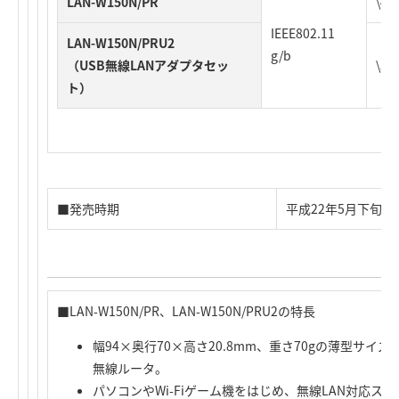
LAN-W150N/PR
\4
IEEE802.11
LAN-W150N/PRU2
g/b
（USB無線LANアダプタセッ
\5
ト）
■発売時期
平成22年5月下旬
■LAN-W150N/PR、LAN-W150N/PRU2の特長
幅94×奥行70×高さ20.8mm、重さ70gの薄型サ
無線ルータ。
パソコンやWi-Fiゲーム機をはじめ、無線LAN対応ス