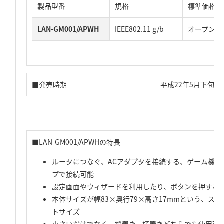
製品型番
規格
標準価格
LAN-GM001/APWH
IEEE802.11 g/b
オープンプ
■発売時期
平成22年5月下旬（
■LAN-GM001/APWHの特長
ルータにつなぐ、ACアダプタを接続する、ゲーム機側
プで接続可能
設定画面やウィザードを利用したり、ボタンを押すな
本体サイズが幅83×奥行79×高さ17mmという、ス
トサイズ