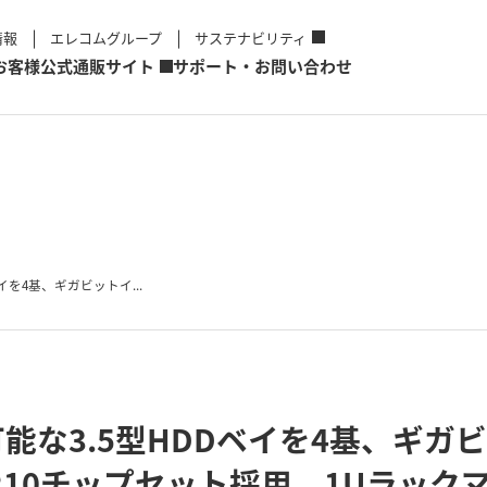
情報
エレコムグループ
サステナビリティ
お客様
公式通販サイト
サポート・お問い合わせ
イを4基、ギガビットイ...
能な3.5型HDDベイを4基、ギガ
3210チップセット採用、1Uラッ