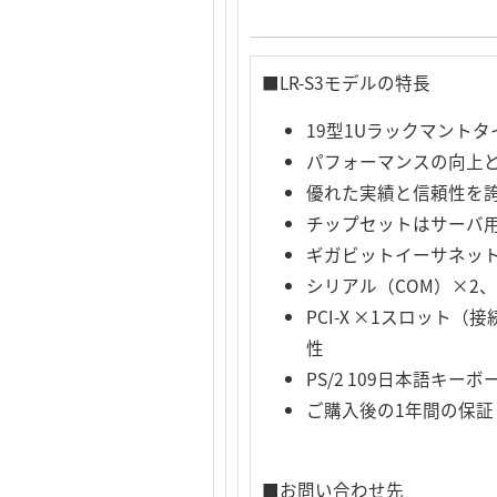
■LR-S3モデルの特長
19型1Uラックマント
パフォーマンスの向上と省
優れた実績と信頼性を誇るS
チップセットはサーバ用
ギガビットイーサネット
シリアル（COM）×2、US
PCI-X ×1スロット（
性
PS/2 109日本語キー
ご購入後の1年間の保証
■お問い合わせ先