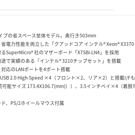
タイプの省スペース筐体モデル。奥行き503mm
電力性能を両立した「クアッドコア インテル® Xeon® X337
uperMicro® 社のマザーボード「X7SBi-LN4」を採用
途で実績のある「インテル® 3210チップセット」を搭載
対応のLANポートを4ポート搭載
B 2.0 High-Speed ×4（フロント×2、リア×2）と搭載I/F
接続可能サイズ 173.4X106.7(mm)））、3.5インチベイ×4
ボード、PS/2ホイールマウス付属