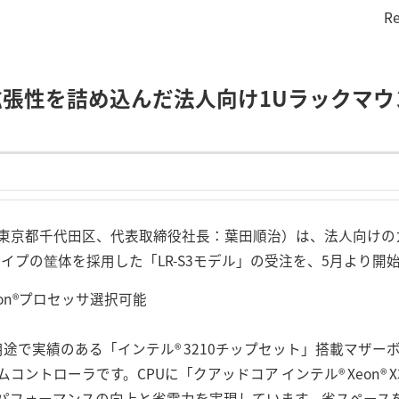
Re
拡張性を詰め込んだ法人向け1Uラックマウ
東京都千代田区、代表取締役社長：葉田順治）は、法人向けの
タイプの筐体を採用した「LR-S3モデル」の受注を、5月より開
eon®プロセッサ選択可能
用途で実績のある「インテル® 3210チップセット」搭載マザー
ントローラです。CPUに「クアッドコア インテル® Xeon® 
パフォーマンスの向上と省電力を実現しています。省スペースを