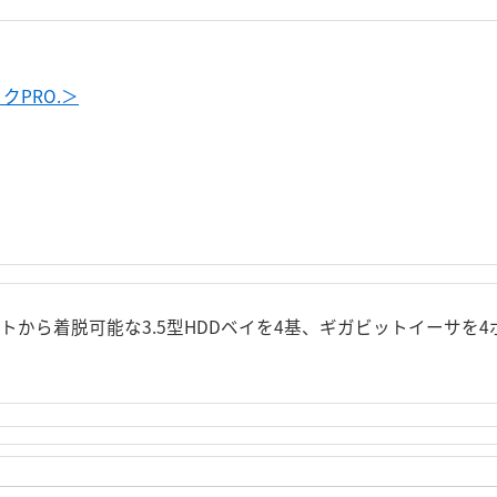
PRO.＞
ントから着脱可能な3.5型HDDベイを4基、ギガビットイーサを