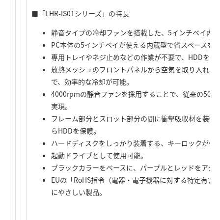
■「LHR-IS01シリーズ」の特長
静音タイプの冷却ファンを搭載した、5インチベイ内蔵
PC本体の5インチベイが使える内蔵型で省スペースを
専用トレイやネジ止めなどの作業が不要で、HDDをダ
放熱メッシュのフロントパネルから空気を取り入れ、
で、効率的な冷却が可能。
4000rpmの静音ファンを採用することで、従来の500
実現。
フレーム部分とスロット部分の間に衝撃吸収材を装備し
らHDDを保護。
ハードディスクをしっかり装着する、キーロックが付
起動ドライブとして使用可能。
ブラックカラーをベースに、パープルとレッドをアク
EUの「RoHS指令（電器・電子機器に対する特定有
にやさしい製品。