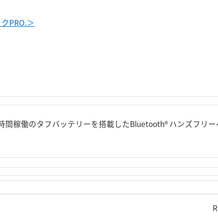
PRO.＞
0時間稼働のタフバッテリーを搭載したBluetooth® ハンズ
R