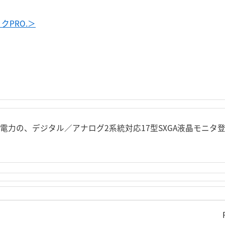
PRO.＞
電力の、デジタル／アナログ2系統対応17型SXGA液晶モニタ登場