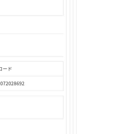
Nコード
2072028692