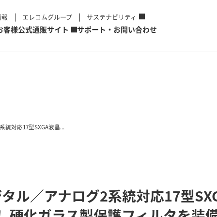
情報
エレコムグループ
サステナビリティ
お客様
公式通販サイト
サポート・お問い合わせ
対応17型SXGA液晶...
タル／アナログ2系統対応17型SX
s！ 硬化ガラス製保護フィルタを装