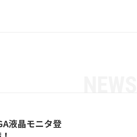
NEWS
GA液晶モニタ登
備！