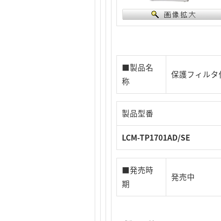
■製品名
保護フィルタ付
称
製品型番
LCM-TP1701AD/SE
■発売時
発売中
期