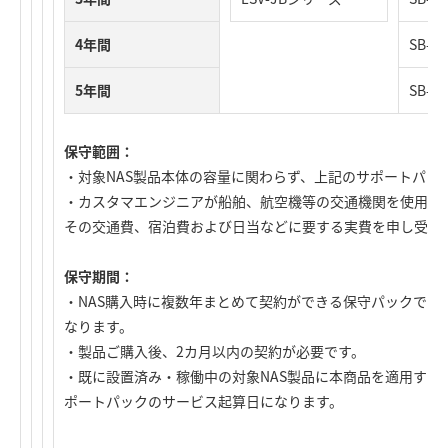
4年間
SB-N
5年間
SB-N
保守範囲：
・対象NAS製品本体の容量に関わらず、上記のサポートパッ
・カスタマエンジニアが船舶、航空機等の交通機関を使用、
その交通費、宿泊費および日当などに要する実費を申し受け
保守期間：
・NAS購入時に複数年まとめて契約ができる保守パックです
なります。
・製品ご購入後、2カ月以内の契約が必要です。
・既に設置済み・稼働中の対象NAS製品に本商品を適用する
ポートパックのサービス起算日になります。