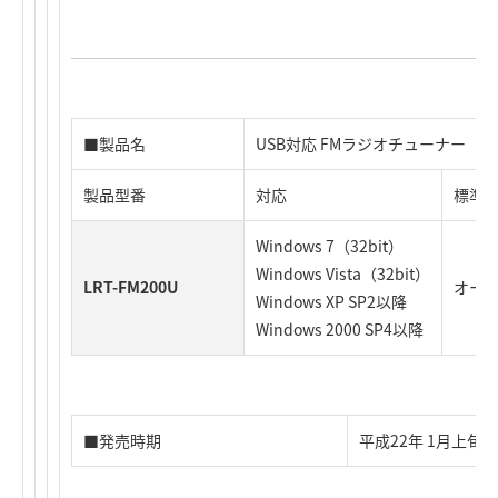
■製品名
USB対応 FMラジオチューナー
製品型番
対応
標準
Windows 7（32bit）
Windows Vista（32bit）
LRT-FM200U
オー
Windows XP SP2以降
Windows 2000 SP4以降
■発売時期
平成22年 1月上旬