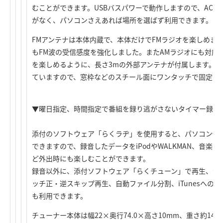
むことができます。USBバスパワーで動作しますので、AC
がなく、パソコンさえあれば場所を選ばず利用できます。
FMアンテナは本体内蔵で、本体だけでFMラジオを楽しめます。前
もFM波の受信感度を強化しました。またAMラジオにも対応
を楽しめるように、長さ3mの外部アンテナが付属します。
ていますので、窓枠などのスチール面にワンタッチで固定で
▼曜日指定、時間指定で番組を録り逃がさないタイマー録音、
添付のソフトウェア「らくラヂ」を使用すると、パソコン側
できますので、録音したデータをiPodやWALKMAN、音
ど外出時にも楽しむことができます。
録音以外に、添付ソフトウェア「らくチューン」で再生、音
ッチ正・逆スキップ再生、自動ファイル分割、iTunesへの自
も利用できます。
チューナー本体は幅22×奥行74.0×高さ10mm、重さ約1