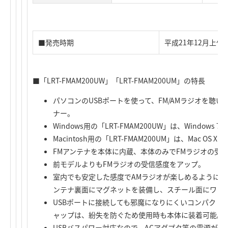
■発売時期
平成21年12月上
■「LRT-FMAM200UW」「LRT-FMAM200UM」の特長
パソコンのUSBポートを使って、FM/AMラジオを聴い
ナー。
Windows用の「LRT-FMAM200UW」は、Windows 7 (
Macintosh用の「LRT-FMAM200UM」は、Mac OS X
FMアンテナを本体に内蔵、本体のみでFMラジオの受
前モデルよりもFMラジオの受信感度をアップ。
室内でも安定した感度でAMラジオが楽しめるように、
ンテナ裏面にマグネットを装備し、スチール面にワン
USBポートに接続しても邪魔になりにくいコンパクト
ャップは、紛失を防ぐため使用時も本体に装着可能。
USBバスパワー対応なので、ACアダプタ等の電源が