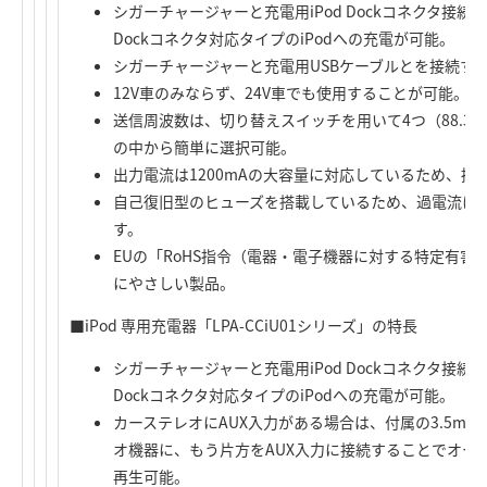
シガーチャージャーと充電用iPod Dockコネクタ接続
Dockコネクタ対応タイプのiPodへの充電が可能。
シガーチャージャーと充電用USBケーブルとを接続する
12V車のみならず、24V車でも使用することが可能。
送信周波数は、切り替えスイッチを用いて4つ（88.3MHz/88.
の中から簡単に選択可能。
出力電流は1200mAの大容量に対応しているため、携帯
自己復旧型のヒューズを搭載しているため、過電流に
す。
EUの「RoHS指令（電器・電子機器に対する特定有
にやさしい製品。
■iPod 専用充電器「LPA-CCiU01シリーズ」の特長
シガーチャージャーと充電用iPod Dockコネクタ接続
Dockコネクタ対応タイプのiPodへの充電が可能。
カーステレオにAUX入力がある場合は、付属の3.5m
オ機器に、もう片方をAUX入力に接続することでオー
再生可能。