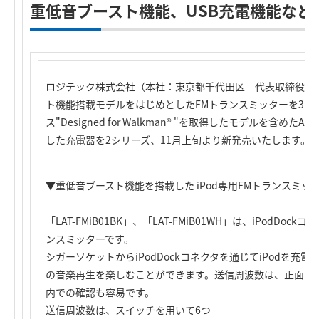
重低音ブースト機能、USB充電機能など
ロジテック株式会社（本社：東京都千代田区 代表取締役社
ト機能搭載モデルをはじめとしたFMトランスミッターを3シリ
ス"Designed for Walkman® "を取得したモデルを含
した充電器を2シリーズ、11月上旬より新発売いたします。
▼重低音ブースト機能を搭載した iPod専用FMトランスミッ
「LAT-FMiB01BK」、「LAT-FMiB01WH」は、iPodDo
ンスミッターです。
シガーソケットからiPodDockコネクタを通じてiPodを充電
の音楽再生を楽しむことができます。送信周波数は、正面LE
内での確認も容易です。
送信周波数は、スイッチを用いて6つ