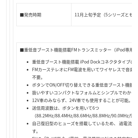
■発売時期
11月上旬予定（5シリーズとも）
■重低音ブースト機能搭載FMトランスミッター（iPod専用）「L
重低音ブースト機能搭載 iPod Dockコネクタタイプ
FMカーステレオにFM電波を用いてワイヤレスで音楽
不要。
ボタンでON/OFF切り替えできる重低音ブースト機能
扱いやすいコンパクトなフォルムとシンプルでわかり
12V車のみならず、24V車でも使用することが可能。
送信周波数は、ボタンを用いて6つ
（88.2MHz/88.4MHz/88.6MHz/88.8MHz/90.0
自己復旧型のヒューズを搭載しているため、 過電流に
す。