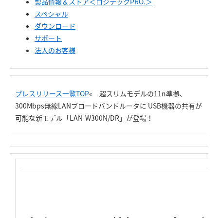
製品情報＆ストア＜ロジテックPRO.＞
スペシャル
ダウンロード
サポート
法人のお客様
プレスリリース一覧TOP
« 超スリムモデルの11n準拠、
300Mbps無線LANブロードバンドルータに USB機器の共有が
可能な新モデル「LAN-W300N/DR」が登場！
Re