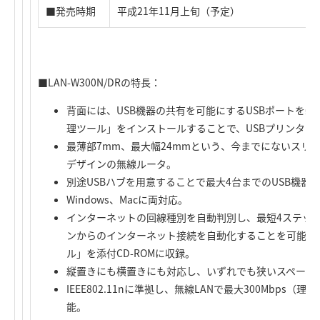
■発売時期
平成21年11月上旬（予定）
■LAN-W300N/DRの特長：
背面には、USB機器の共有を可能にするUSBポートを装
理ツール」をインストールすることで、USBプリンタな
最薄部7mm、最大幅24mmという、今までにないスリ
デザインの無線ルータ。
別途USBハブを用意することで最大4台までのUSB機器
Windows、Macに両対応。
インターネットの回線種別を自動判別し、最短4ステッ
ンからのインターネット接続を自動化することを可能と
ル」を添付CD-ROMに収録。
縦置きにも横置きにも対応し、いずれでも狭いスペース
IEEE802.11nに準拠し、無線LANで最大300Mbps
能。