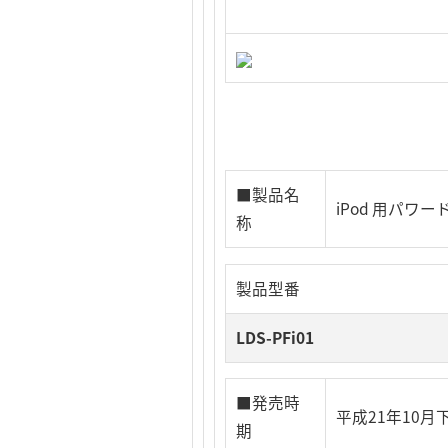
■製品名
iPod 用パワ
称
製品型番
LDS-PFi01
■発売時
平成21年10月
期