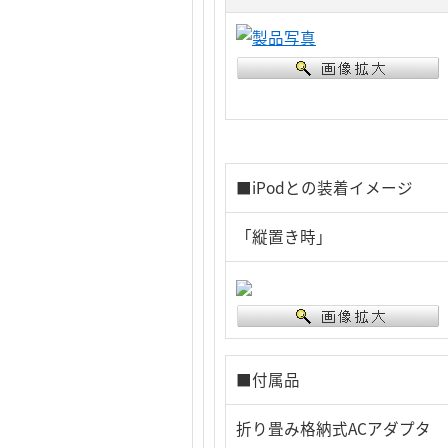
■iPodとの装着イメージ
「縦置き時」
■付属品
折り畳み格納式ACアダプタ