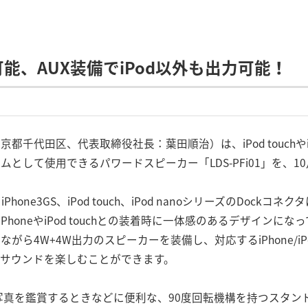
能、AUX装備でiPod以外も出力可能！
代田区、代表取締役社長：葉田順治）は、iPod touchやiPhon
として使用できるパワードスピーカー「LDS-PFi01」を、1
3G、iPhone3GS、iPod touch、iPod nanoシリーズのDo
honeやiPod touchとの装着時に一体感のあるデザインにな
ら4W+4W出力のスピーカーを装備し、対応するiPhone/iP
サウンドを楽しむことができます。
動画や写真を鑑賞するときなどに便利な、90度回転機構を持つスタン