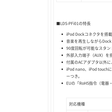
■LDS-PFi01の特長
iPod Dockコネクタ
音楽を再生しながらDoc
90度回転が可能なスタン
外部入力端子（AUX）を
付属のACアダプタ以外
iPod nano、iPo
ーつき。
EUの「RoHS指令（
対応機種