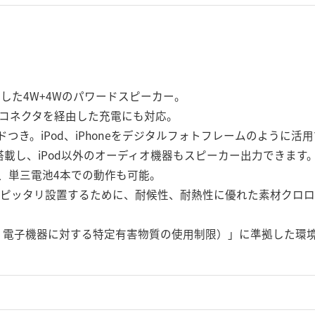
を搭載した4W+4Wのパワードスピーカー。
kコネクタを経由した充電にも対応。
ドつき。iPod、iPhoneをデジタルフォトフレームのように活
搭載し、iPod以外のオーディオ機器もスピーカー出力できます
に、単三電池4本での動作も可能。
d touchにピッタリ設置するために、耐候性、耐熱性に優れた素材
電器・電子機器に対する特定有害物質の使用制限）」に準拠した環