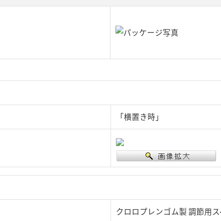
「横置き時」
クロロプレンゴム製 調節用