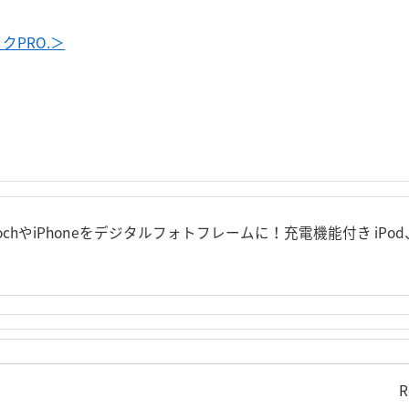
PRO.＞
d tochやiPhoneをデジタルフォトフレームに！充電機能付き iPo
R