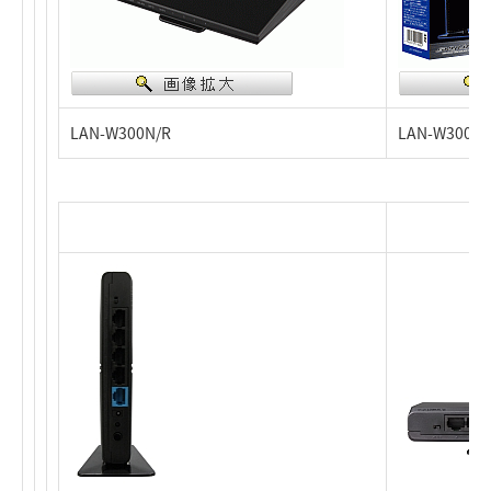
LAN-W300N/R
LAN-W300