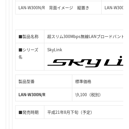
LAN-W300N/R 背面イメージ 縦置き
LAN-W30
■製品名称
超スリム300Mbps無線LANブロードバンド
■シリーズ
SkyLink
名
製品型番
標準価格
LAN-W300N/R
\9,100（税別）
■発売時期
平成21年8月下旬（予定）