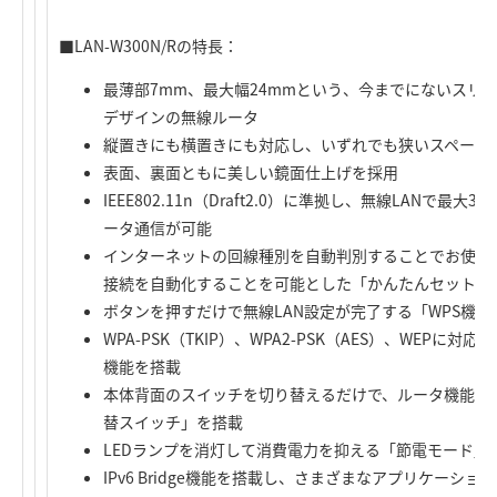
■LAN-W300N/Rの特長：
最薄部7mm、最大幅24mmという、今までにないスリ
デザインの無線ルータ
縦置きにも横置きにも対応し、いずれでも狭いスペース
表面、裏面ともに美しい鏡面仕上げを採用
IEEE802.11n（Draft2.0）に準拠し、無線LANで最
ータ通信が可能
インターネットの回線種別を自動判別することでお使い
接続を自動化することを可能とした「かんたんセットア
ボタンを押すだけで無線LAN設定が完了する「WPS機能
WPA-PSK（TKIP）、WPA2-PSK（AES）、WEP
機能を搭載
本体背面のスイッチを切り替えるだけで、ルータ機能を無
替スイッチ」を搭載
LEDランプを消灯して消費電力を抑える「節電モード」
IPv6 Bridge機能を搭載し、さまざまなアプリケーショ