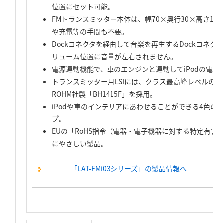
位置にセット可能。
FMトランスミッター本体は、幅70×奥行30×高さ1
や充電等の手間も不要。
Dockコネクタを経由して音楽を再生するDockコネク
リューム位置に音量が左右されません。
電源連動機能で、車のエンジンと連動してiPodの電源ON
トランスミッター用LSIには、クラス最高峰レベルの
ROHM社製「BH1415F」を採用。
iPodや車のインテリアにあわせることができる4色
プ。
EUの「RoHS指令（電器・電子機器に対する特定有
にやさしい製品。
「LAT-FMi03シリーズ」の製品情報へ