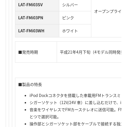
LAT-FMi03SV
シルバー
オープンプライス
LAT-FMi03PN
ピンク
LAT-FMi03WH
ホワイト
■発売時期
平成21年4月下旬（4モデル同時発売
■製品の特長
iPod Dockコネクタを搭載した車載用FMトランスミッ
シガーソケット（12V/24V 車）に差し込むだけで、i
音楽をワイヤレスでFMカーステレオに送信可能。FM
とつで選択可能。
操作部とシガーソケット部をケーブルで接続する独立