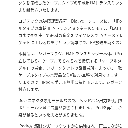
クタを搭載したケーブルタイプの車載用FMトランスミッター「L
より新発売いたします。
ロジテックのAV関連製品群「Dialive」シリーズに、「iPod
ルタイプの車載用FMトランスミッターの新モデル「LAT-FMi
コネクタを使ってiPodの音楽をワイヤレスでFMカーステレ
ケットに差し込むだけという簡単さで、FM放送を聴くのと
本製品は、シガープラグ、FMトランスミッター本体、iPod D
立しており、ケーブルでそれぞれを接続する「ケーブルタイ
デル」の場合、シガーソケットの設置場所によっては、取り
ケーブルタイプの本製品なら幅広い車種で利用できます。さ
りますので、iPodを手元で簡単に操作できます。シガーソケッ
対応します。
Dockコネクタ専用モデルなので、ヘッドホン出力を使用する
ボリューム位置に音量が影響されません。iPodを再生した
楽が鳴るといった失敗がありません。
iPodの電源はシガーソケットから供給され、再生しながら