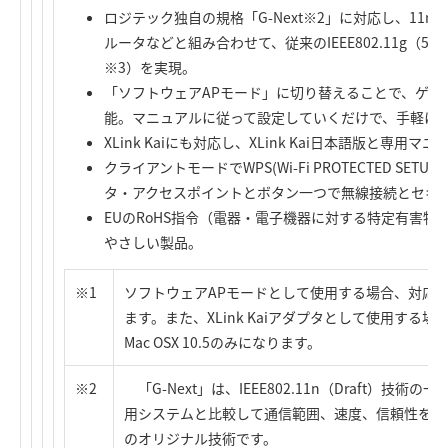
ロジテック独自の規格「G-Next※2」に対応し、11n（D
ルータなどと組み合わせて、従来のIEEE802.11g（54
※3）を実現。
「ソフトウェアAPモード」に切り替えることで、ゲーム機やi
能。マニュアルに従って設定していくだけで、手軽にWi
XLink Kaiにも対応し、XLink Kai日本語版と専用
クライアントモードでWPS(Wi-Fi PROTECTED SE
タ・アクセスポイントとボタン一つで無線接続とセキ
EUのRoHS指令（電器・電子機器に対する特定有害
やさしい製品。
※1
ソフトウェアAPモードとして使用する場合、対応OSはWi
ます。また、XLink Kaiアダプタとして使用する場合、対応
Mac OSX 10.5のみになります。
※2
「G-Next」は、IEEE802.11n（Draft）技術の一
用システムと比較して通信範囲、速度、信頼性を向
のオリジナル技術です。