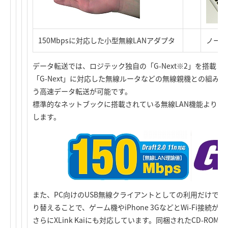
150Mbpsに対応した小型無線LANアダプタ
ノート
データ転送では、ロジテック独自の「G-Next※2」を搭載し、IEEE
「G-Next」に対応した無線ルータなどの無線親機との組み合わ
う高速データ転送が可能です。
標準的なネットブックに搭載されている無線LAN機能よりも
します。
また、PC向けのUSB無線クライアントとしての利用だけでな
り替えることで、ゲーム機やiPhone 3GなどとWi-Fi接続が
さらにXLink Kaiにも対応しています。同梱されたCD-ROMに