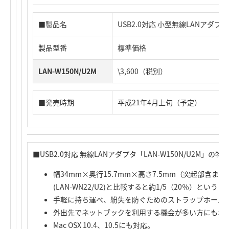
■製品名
USB2.0対応 小型無線LANアダプタ
製品型番
標準価格
LAN-W150N/U2M
\3,600（税別）
■発売時期
平成21年4月上旬（予定）
■USB2.0対応 無線LANアダプタ「LAN-W150N/U2M」の特
幅34mm×奥行15.7mm×高さ7.5mm（突起部含
(LAN-WN22/U2)と比較すると約1/5（20％）とい
手軽に持ち運べ、紛失を防ぐためのストラップホール
外出先でネットブックを利用する機会が多い方にもお
Mac OSX 10.4、10.5にも対応。