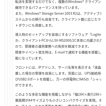
転送を実現するだけでなく、複数のWindows® クライア
維持できるパフォーマンスを持っています。
また、Windows® Storage Server 2003 R2は、ア
ステムからの移行も容易です。クライアント数に応じたライ
トダウンにも貢献します。
導入時のセットアップを容易にするソフトウェア「Logitec
か、クライアントPCからLSV-MS2000/2C本体に内蔵さ
ので、管理者の運用業務への負担を軽減できます。
障害やイベント発生時は、E-mailで通知する機能を搭載し
能になっています。
フロントには、IPアドレス、サーバ名等を表示する「液晶パ
置した場合の管理を容易にします。背面には、UPS接続用のシリ
びUSB2.0ポートを搭載し、万一の停電時にNASの「シャ
ができます。
このような多彩な機能を搭載しながら「幅184×奥行286×
置面積がA4サイズよりも小さいコンパクサイズを実現。オ