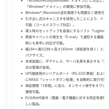
「ActiveDirectory(Windows® ドメイン)」に
「Windows® ドメイン」の環境に参加可能。
Windows® /Macintosh混在環境でも問題なく使用可能
引き出し式のキャニスタを採用したことにより、ドラ
可能（コールドスワップ対応）。
導入時のセットアップを容易にするソフト「Logitec
障害やイベントの発生を「E-mail」で通知する機能
時にも素早い対応が可能。
幅184×奥行286×高さ183mm（突起部を除く）と
パクサイズ。
本体前面に、IPアドレス、サーバ名等を表示する「液
合の管理が容易。
UPS接続用のシリアルポート（RS-232C準拠）および
にNASの「シャットダウン処理」を自動的に実行可能
保証期間「1年間」に加え、オンサイト保守をオプシ
運用可能。
EUのRoHS指令（電器・電子機器に対する特定有害
しい製品。