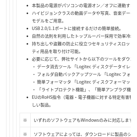
本製品の電源がパソコンの電源オン／オフに連動する「
ハイビジョンクラスの動画データや写真、音楽データがた
モデルをご用意。
USB 2.0/1.1ポートに接続するだけの簡単接続。
自然の法則を利用したトップルーバー採用で効率冷却
持ち出しや盗難の防止に役立つセキュリティスロット
ティ用品を取り付け可能。
必要に応じて、弊社サイトから以下のツールをダウン
・ データ消去ツール 「Logitec ディスクデータイレイ
・ フォルダ自動バックアップツール 「Logitec フ
・ 簡単フォーマッタ 「Logitec ディスクフォーマッタ
・ 「ライトプロテクト機能」、「簡単アンプラグ機能」
EUのRoHS指令（電器・電子機器に対する特定有害
しい製品。
※
いずれのソフトウェアもWindowsのみに対応します
※
ソフトウェアによっては、ダウンロードに製品のシリ