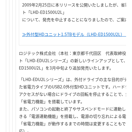
2009年2月25日に本リリースを公開いたしましたが、省電力機能
ト「LHD-ED1500U2L」
について、発売を中止することになりましたので、ご案内
≫外付型HDユニット1.5TBモデル（LHD-ED1500U2L
ロジテック株式会社（本社：東京都千代田区 代表取締役社
ト「LHD-EDU2Lシリーズ」の新しいラインアップとして、大容
ED1500U2L」を3月中旬より追加発売いたします。
「LHD-EDU2Lシリーズ」は、外付ドライブの主な目的が
た省電力タイプのUSB2.0外付型HDユニットです。ハード
アクセスがない場合にドライブの回転を停止することで、無
「省電力機能」を搭載しています。
また、パソコンの起動と終了やサスペンドモードに連動して
きる「電源連動機能」を搭載し、電源の切り忘れによる電力
「省電力機能」が動作するまでの時間は変更することもできます（Wi
応）。