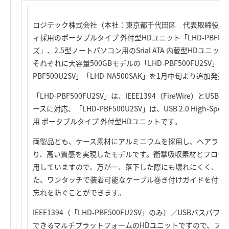
ロジテック株式会社（本社：東京都千代田区 代表取締役社
ィ採用のポータブルタイプ 外付型HDユニット「LHD-PBFFU2
ズ」、2.5型ノートパソコン用のSrial ATA 内蔵型HDユニッ
それぞれに大容量500GBモデルの「LHD-PBF500FU2SV」「LH
PBF500U2SV」「LHD-NA500SAK」を1月中旬より追加発
「LHD-PBF500FU2SV」は、IEEE1394（FireWire）とUSB
ースに対応、「LHD-PBF500U2SV」は、USB 2.0 High
用 ポータブルタイプ 外付型HDユニットです。
両製品とも、ケース素材にアルミニウムを採用し、ヘアライ
り、高い質感を実現したモデルです。衝撃吸収素材とフロー
用していますので、万が一、落下した際にも壊れにくく、安
た、ワンタッチで装着可能なケーブル巻き付けガイドを付属し
忘れを防ぐことができます。
IEEE1394（「LHD-PBF500FU2SV」のみ）／USBバスパワー
できるマルチプラットフォームのHDユニットですので、フ