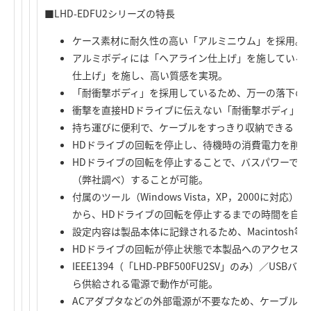
■LHD-EDFU2シリーズの特長
ケース素材に耐久性の高い「アルミニウム」を採用。
アルミボディには「ヘアライン仕上げ」を施している
仕上げ」を施し、高い質感を実現。
「耐衝撃ボディ」を採用しているため、万一の落下の
衝撃を直接HDドライブに伝えない「耐衝撃ボディ」を
持ち運びに便利で、ケーブルをすっきり収納できる「
HDドライブの回転を停止し、待機時の消費電力を削
HDドライブの回転を停止することで、バスパワーで消
（弊社調べ）することが可能。
付属のツール（Windows Vista，XP，2000に
から、HDドライブの回転を停止するまでの時間を自
設定内容は製品本体に記録されるため、Macintosh
HDドライブの回転が停止状態で本製品へのアクセス
IEEE1394（「LHD-PBF500FU2SV」のみ）／U
ら供給される電源で動作が可能。
ACアダプタなどの外部電源が不要なため、ケーブル一