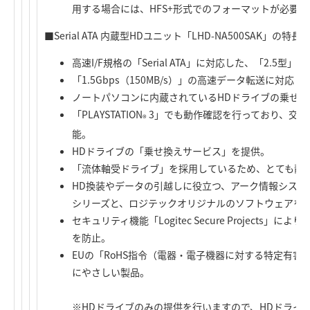
用する場合には、HFS+形式でのフォーマットが必要。
■Serial ATA 内蔵型HDユニット「LHD-NA500SAK」の特長
高速I/F規格の「Serial ATA」に対応した、「2.5型
「1.5Gbps（150MB/s）」の高速データ転送に対応
ノートパソコンに内蔵されているHDドライブの乗せ
「PLAYSTATION
3」でも動作確認を行っており、交換
®
能。
HDドライブの「乗せ換えサービス」を提供。
「流体軸受ドライブ」を採用しているため、とても静
HD換装やデータの引越しに役立つ、アーク情報システ
シリーズと、ロジテックオリジナルのソフトウェアを
セキュリティ機能「Logitec Secure Projects
を防止。
EUの「RoHS指令（電器・電子機器に対する特定有
にやさしい製品。
※HDドライブのみの提供を行いますので、HDドライ