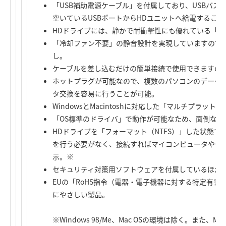
「USB補助電源ケーブル」を付属しており、USBバ
空いているUSBポートからHDユニットへ給電するこ
HDドライブには、静かで耐衝撃性にも優れている「
「冷却ファン不要」の静音設計を実現していますので
し。
ケーブルを差し込むだけの簡単接続で使用できますの
ホットプラグが可能なので、複数のパソコンのデータ
タ交換を容易に行うことが可能。
WindowsとMacintoshに対応した「マルチプラッ
「OS標準のドライバ」で動作が可能なため、面倒なイ
HDドライブを「フォーマット（NTFS）」した状態
を行う必要がなく、接続すればマイコンピュータやデ
示。※
セキュリティ対策用ソフトウェアを付属しているほか
EUの「RoHS指令（電器・電子機器に対する特定有
にやさしい製品。
※Windows 98/Me、Mac OSの環境は除く。また、Mac O