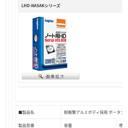
LHD-NASAKシリーズ
■製品名
耐衝撃アルミボディ採用 ポータブルタイ
製品型番
容量
標準