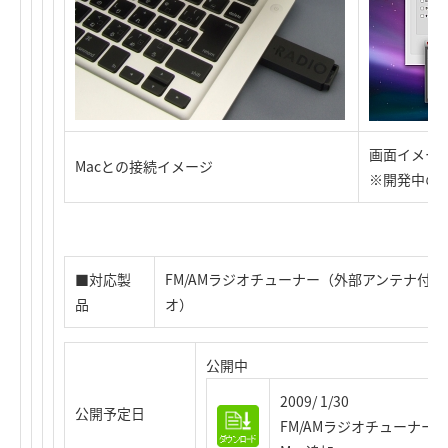
画面イメー
Macとの接続イメージ
※開発中の
■対応製
FM/AMラジオチューナー（外部アンテナ付属）「
品
オ）
公開中
2009/ 1/30
公開予定日
FM/AMラジオチューナー