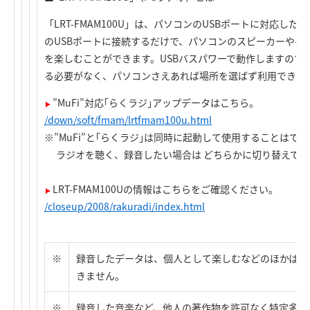
「LRT-FMAM100U」は、パソコンのUSBポートに対応した
のUSBポートに接続するだけで、パソコンのスピーカーやヘッ
を楽しむことができます。USBバスパワーで動作しますので
る必要がなく、パソコンさえあれば場所を選ばず利用できま
”MuFi”対応｢らくラジ｣アップデータはこちら。
/down/soft/fmam/lrtfmam100u.html
※”MuFi”と｢らくラジ｣は同時に起動して使用することはで
ラジオを聴く、録音したい場合は どちらかに切り替えて使
LRT-FMAM100Uの情報はこちらをご確認ください。
/closeup/2008/rakuradi/index.html
※
録音したデータは、個人として楽しむなどのほかは、
きません。
※
録音した音楽など、他人の著作物を許可なく特定多数