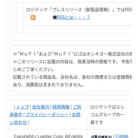
ロジテック「プレスリリース（新製品情報）」ではRSS
■
RSSとは・・・？
※”ＭｕＦｉ”および”ＭｕＦｉ”ロゴはオンキヨー株式会社の商
※このリリースに記載の内容は、発表当時の情報です。 予告な
じめご了承ください。
記載されている商品名、会社名は、各社の商標または登録商標で
あり、消費税は含まれておりません。
|
トップ
|
会社案内
|
採用情報
|
ご利
ロジテックはエレ
用条件
|
プライバシーポリシー
|
お問
コムグループの一
い合わせ
|
員です
Copyright c Logitec Corp. All rights
/
CHINA