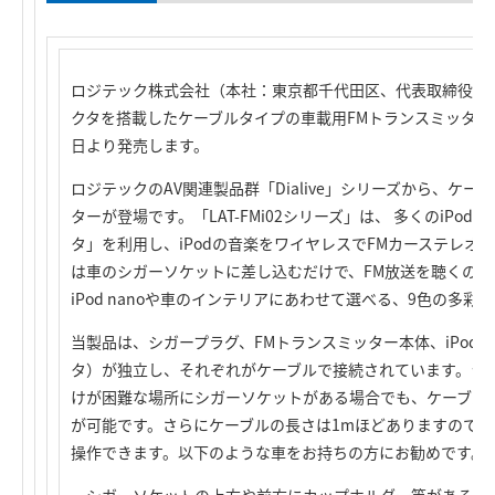
ロジテック株式会社（本社：東京都千代田区、代表取締役社長：葉
クタを搭載したケーブルタイプの車載用FMトランスミッター「LA
日より発売します。
ロジテックのAV関連製品群「Dialive」シリーズから、ケ
ターが登場です。「LAT-FMi02シリーズ」は、 多くのiPodに
タ」を利用し、iPodの音楽をワイヤレスでFMカーステレオ
は車のシガーソケットに差し込むだけで、FM放送を聴くの
iPod nanoや車のインテリアにあわせて選べる、9色の多
当製品は、シガープラグ、FMトランスミッター本体、iPod接続コ
タ）が独立し、それぞれがケーブルで接続されています。シ
けが困難な場所にシガーソケットがある場合でも、ケーブル
が可能です。さらにケーブルの長さは1mほどありますので、後
操作できます。以下のような車をお持ちの方にお勧めです。