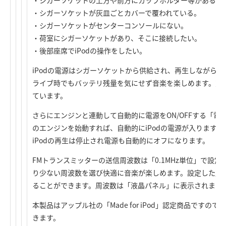
・シガーソケットの上方や前方にカップホルダー等がある。
・シガーソケットが灰皿ごとカバーで覆われている。
・シガーソケットがセンターコンソールにない。
・荷室にシガーソケットがあり、そこに接続したい。
・後部座席でiPodの操作をしたい。
iPodの電源はシガーソケットから供給され、再生しながら
ライブ時でもバッテリ残量を気にせず音楽を楽しめます。充電は
ています。
さらにエンジンと連動して自動的に電源をON/OFFする「
のエンジンを始動すれば、自動的にiPodの電源が入ります
iPodの再生は停止され電源も自動的にオフになります。
FMトランスミッターの送信周波数は「0.1MHz単位」で設
り少ない周波数を選び快適に音楽が楽しめます。設定した周
ることができます。周波数は「液晶パネル」に表示されます
本製品はアップル社の「Made for iPod」認定商品です
きます。