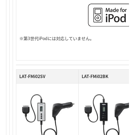
※第3世代iPodには対応していません。
LAT-FMi02SV
LAT-FMi02BK