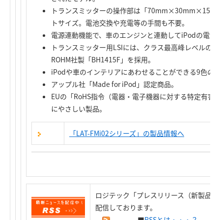
トランスミッターの操作部は「70mm×30mm×15
トサイズ。電池交換や充電等の手間も不要。
電源連動機能で、車のエンジンと連動してiPodの電源O
トランスミッター用LSIには、クラス最高峰レベルの
ROHM社製「BH1415F」を採用。
iPodや車のインテリアにあわせることができる9色の
アップル社「Made for iPod」認定商品。
EUの「RoHS指令（電器・電子機器に対する特定有
にやさしい製品。
「LAT-FMi02シリーズ」の製品情報へ
ロジテック「プレスリリース（新製品情
配信しております。
■
RSSとは・・・？