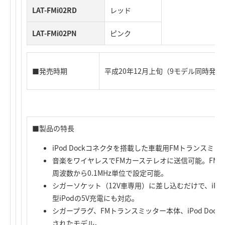
LAT-FMi02RD
レッド
LAT-FMi02PN
ピンク
■発売時期
平成20年12月上旬（9モデル同時発
■製品の特長
iPod Dockコネクタを搭載した車載用FMトランスミッ
音楽をワイヤレスでFMカーステレオに送信可能。FM電波の
周波数から0.1MHz単位で設定可能。
シガーソケット（12V車専用）に差し込むだけで、iP
型iPodの5V充電にも対応。
シガープラグ、FMトランスミッター本体、iPod Do
されたモデル。