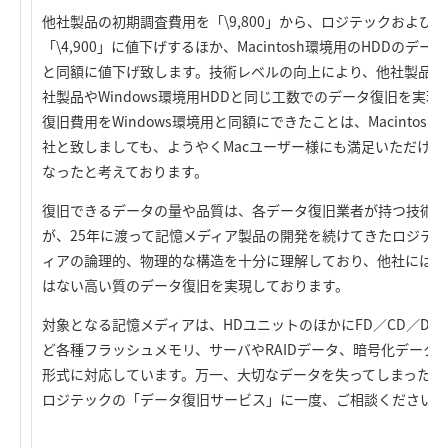
他社製品の初期調査費用を「\9,800」から、ロジテックおよび
「\4,900」に値下げするほか、Macintosh環境用のHDDのデー
と同額に値下げ致します。技術レベルの向上により、他社製品やMac
社製品やWindows環境用HDDと同じ工数でのデータ復旧を実現。特
復旧費用をWindows環境用と同額にできたことは、Macinto
社と致しましても、ようやくMacユーザー様にも満足いただけ
なったと考えております。
復旧できるデータの量や品質は、各データ復旧業者が持つ技術力
が、25年に渡って記憶メディア製品の開発を続けてきたロジテ
ィアの論理的、物理的な構造を十分に理解しており、他社にはな
はない高い質のデータ復旧を実現しております。
対象となる記憶メディアは、HDユニットのほかにFD／CD／DVD
ど各種フラッシュメモリ、サーバやRAIDデータ、暗号化データ
形式に対応しています。万一、大切なデータを失ってしまった場
ロジテックの「データ復旧サービス」に一度、ご相談ください。