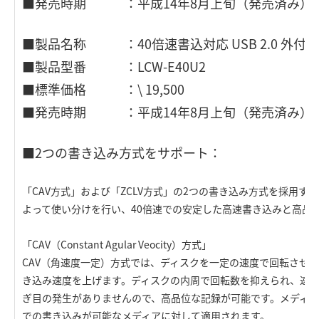
■発売時期 ：平成14年8月上旬（発売済み）
■製品名称 ：40倍速書込対応 USB 2.0 外付型C
■製品型番 ：LCW-E40U2
■標準価格 ：\ 19,500
■発売時期 ：平成14年8月上旬（発売済み）
■2つの書き込み方式をサポート：
「CAV方式」および「ZCLV方式」の2つの書き込み方式を採用す
よって使い分けを行い、40倍速での安定した高速書き込みと高品
「CAV（Constant Agular Veocity）方式」
CAV（角速度一定）方式では、ディスクを一定の速度で回転させ
き込み速度を上げます。ディスクの内周で回転数を抑えられ、速
ぎ目の発生がありませんので、高品位な記録が可能です。メディア
での書き込みが可能なメディアに対して適用されます。