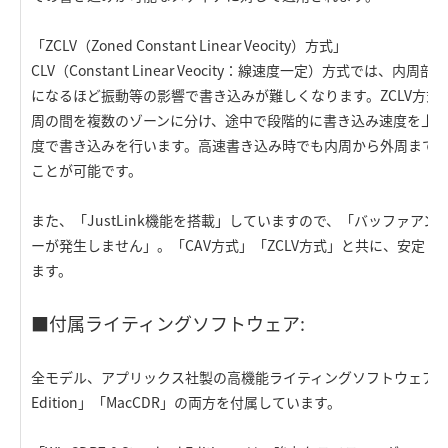
「ZCLV（Zoned Constant Linear Veocity）方式」
CLV（Constant Linear Veocity：線速度一定）方式では、
になるほど振動等の影響で書き込みが難しくなります。ZCLV方式
周の間を複数のゾーンに分け、途中で段階的に書き込み速度を上
度で書き込みを行います。高速書き込み時でも内周から外周まで
ことが可能です。
また、「JustLink機能を搭載」していますので、「バッファア
ーが発生しません」。「CAV方式」「ZCLV方式」と共に、安定
ます。
■付属ライティングソフトウェア:
全モデル、アプリックス社製の高機能ライティングソフトウェア「WinCDR
Edition」「MacCDR」の両方を付属しています。