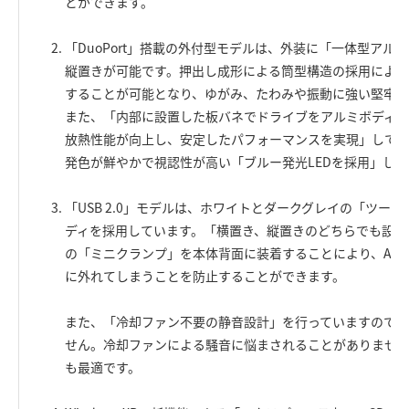
とができます。
「DuoPort」搭載の外付型モデルは、外装に「一体型アル
縦置きが可能です。押出し成形による筒型構造の採用によ
することが可能となり、ゆがみ、たわみや振動に強い堅牢な
また、「内部に設置した板バネでドライブをアルミボディに
放熱性能が向上し、安定したパフォーマンスを実現」して
発色が鮮やかで視認性が高い「ブルー発光LEDを採用」し
「USB 2.0」モデルは、ホワイトとダークグレイの「ツー
ディを採用しています。「横置き、縦置きのどちらでも設置
の「ミニクランプ」を本体背面に装着することにより、AC
に外れてしまうことを防止することができます。
また、「冷却ファン不要の静音設計」を行っていますので、
せん。冷却ファンによる騒音に悩まされることがありませ
も最適です。