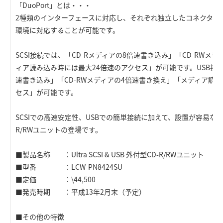
「DuoPort」とは・・・
2種類のインターフェースに対応し、それぞれ独立したコネクタを
環境に対応することが可能です。
SCSI接続では、「CD-Rメディアの8倍速書き込み」「CD-RWメ
ィア読み込み時には最大24倍速のアクセス」が可能です。USB接続
速書き込み」「CD-RWメディアの4倍速書き換え」「メディア読
セス」が可能です。
SCSIでの高速安定性、USBでの簡単接続に加えて、設置が容易な
R/RWユニットの登場です。
■製品名称 ：Ultra SCSI & USB 外付型CD-R/RWユニット
■型番 ：LCW-PN8424SU
■定価 ：\44,500
■発売時期 ：平成13年2月末（予定）
■その他の特徴