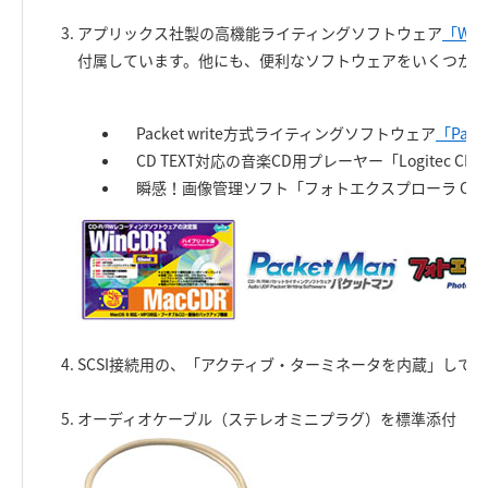
アプリックス社製の高機能ライティングソフトウェア
「Win
付属しています。他にも、便利なソフトウェアをいくつか付
Packet write方式ライティングソフトウェア
「Pack
CD TEXT対応の音楽CD用プレーヤー「Logitec CD P
瞬感！画像管理ソフト「フォトエクスプローラ OEM」
SCSI接続用の、「アクティブ・ターミネータを内蔵」して
オーディオケーブル（ステレオミニプラグ）を標準添付