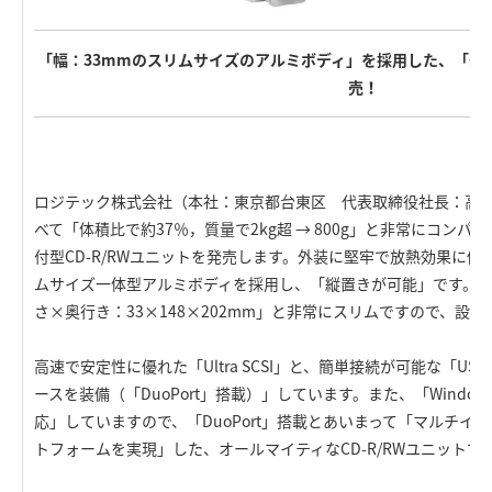
「幅：33mmのスリムサイズのアルミボディ」を採用した、「外付型
売！
ロジテック株式会社（本社：東京都台東区 代表取締役社長：高
べて「体積比で約37％，質量で2kg超 → 800g」と非常にコンパク
付型CD-R/RWユニットを発売します。外装に堅牢で放熱効果に優れた「F
ムサイズ一体型アルミボディを採用し、「縦置きが可能」です。
さ×奥行き：33×148×202mm」と非常にスリムですので、設
高速で安定性に優れた「Ultra SCSI」と、簡単接続が可能な「U
ースを装備（「DuoPort」搭載）」しています。また、「Windowsと
応」していますので、「DuoPort」搭載とあいまって「マルチイ
トフォームを実現」した、オールマイティなCD-R/RWユニットで