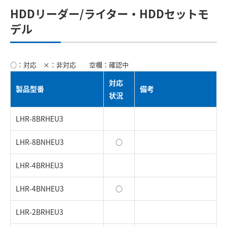
HDDリーダー/ライター・HDDセットモ
デル
○：対応 ×：非対応 空欄：確認中
対応
製品型番
備考
状況
LHR-8BRHEU3
LHR-8BNHEU3
○
LHR-4BRHEU3
LHR-4BNHEU3
○
LHR-2BRHEU3