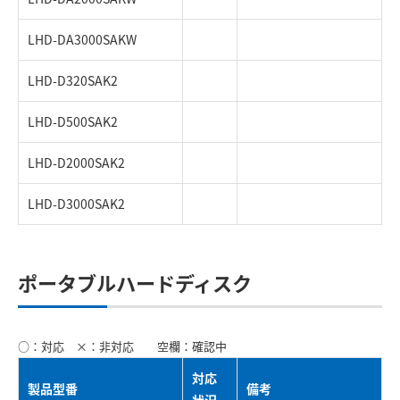
LHD-DA3000SAKW
LHD-D320SAK2
LHD-D500SAK2
LHD-D2000SAK2
LHD-D3000SAK2
ポータブルハードディスク
○：対応 ×：非対応 空欄：確認中
対応
製品型番
備考