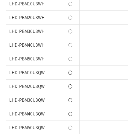
LHD-PBM10U3WH
○
LHD-PBM20U3WH
○
LHD-PBM30U3WH
○
LHD-PBM40U3WH
○
LHD-PBM50U3WH
○
LHD-PBM10U3QW
〇
LHD-PBM20U3QW
〇
LHD-PBM30U3QW
〇
LHD-PBM40U3QW
〇
LHD-PBM50U3QW
○