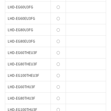
LHD-EG60U3FG
○
LHD-EG60EU3FG
○
LHD-EG80U3FG
○
LHD-EG80EU3FG
○
LHD-EG60THEU3F
○
LHD-EG80THEU3F
○
LHD-EG100THEU3F
○
LHD-EG60THU3F
○
LHD-EG80THU3F
○
LHD-EG100THU3F
○