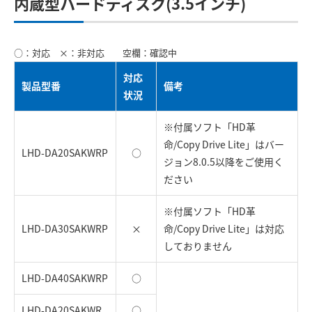
内蔵型ハードディスク(3.5インチ)
○：対応 ×：非対応 空欄：確認中
対応
製品型番
備考
状況
※付属ソフト「HD革
命/Copy Drive Lite」はバー
LHD-DA20SAKWRP
○
ジョン8.0.5以降をご使用く
ださい
※付属ソフト「HD革
LHD-DA30SAKWRP
×
命/Copy Drive Lite」は対応
しておりません
LHD-DA40SAKWRP
○
LHD-DA20SAKWR
○