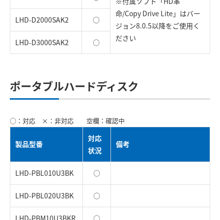
※付属ソフト「HD革
命/Copy Drive Lite」はバー
LHD-D2000SAK2
○
ジョン8.0.5以降をご使用く
ださい
LHD-D3000SAK2
○
ポータブルハードディスク
○：対応 ×：非対応 空欄：確認中
対応
製品型番
備考
状況
LHD-PBL010U3BK
○
LHD-PBL020U3BK
○
LHD-PBM10U3BKR
○