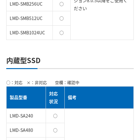
ジョン8.0.5以降をご使用く
LMD-SMB256UC
○
ださい
LMD-SMB512UC
○
LMD-SMB1024UC
○
内蔵型SSD
○：対応 ×：非対応 空欄：確認中
対応
製品型番
備考
状況
LMD-SA240
○
LMD-SA480
○