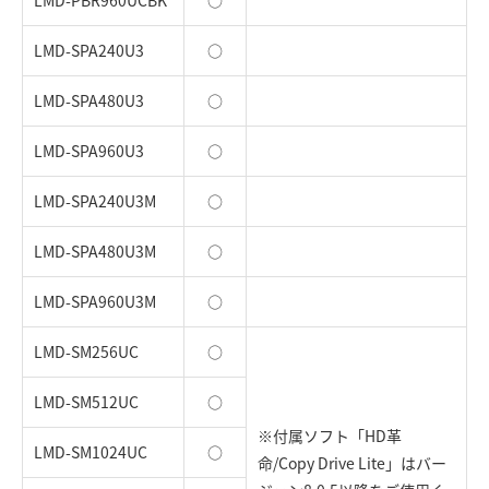
LMD-PBR960UCBK
○
LMD-SPA240U3
○
LMD-SPA480U3
○
LMD-SPA960U3
○
LMD-SPA240U3M
○
LMD-SPA480U3M
○
LMD-SPA960U3M
○
LMD-SM256UC
○
LMD-SM512UC
○
※付属ソフト「HD革
LMD-SM1024UC
○
命/Copy Drive Lite」はバー