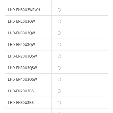
LHD-EN80U3WRWH
○
LHD-EN20U3QW
○
LHD-EN30U3QW
○
LHD-EN40U3QW
○
LHD-EN20U3QSW
○
LHD-EN30U3QSW
○
LHD-EN40U3QSW
○
LHD-EN20U3BS
○
LHD-EN30U3BS
○