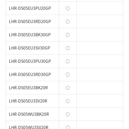
LHR-DS05EU3PU20GP
○
LHR-DS05EU3RD20GP
○
LHR-DS05EU3BK30GP
○
LHR-DS05EU3SV30GP
○
LHR-DS05EU3PU30GP
○
LHR-DS05EU3RD30GP
○
LHR-DS05EU3BK20R
○
LHR-DS05EU3SV20R
○
LHR-DS05WU3BK20R
○
LHR-DS05WU3SV20R
○