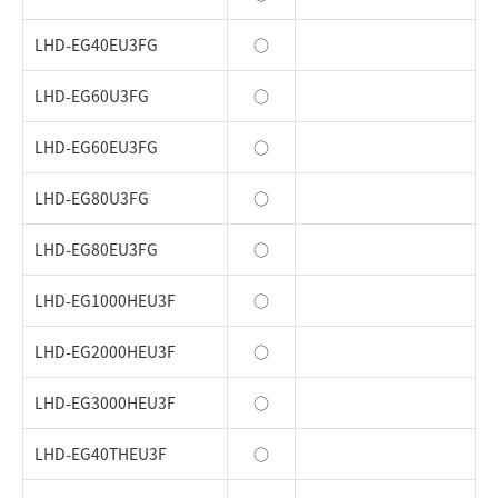
LHD-EG40EU3FG
○
LHD-EG60U3FG
○
LHD-EG60EU3FG
○
LHD-EG80U3FG
○
LHD-EG80EU3FG
○
LHD-EG1000HEU3F
○
LHD-EG2000HEU3F
○
LHD-EG3000HEU3F
○
LHD-EG40THEU3F
○