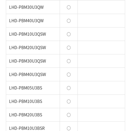
LHD-PBM30U3QW
○
LHD-PBM40U3QW
○
LHD-PBM10U3QSW
○
LHD-PBM20U3QSW
○
LHD-PBM30U3QSW
○
LHD-PBM40U3QSW
○
LHD-PBM05U3BS
○
LHD-PBM10U3BS
○
LHD-PBM20U3BS
○
LHD-PBM10U3BSR
○