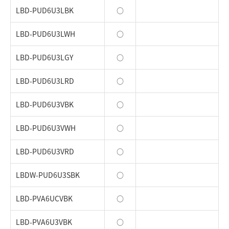
LBD-PUD6U3LBK
○
LBD-PUD6U3LWH
○
LBD-PUD6U3LGY
○
LBD-PUD6U3LRD
○
LBD-PUD6U3VBK
○
LBD-PUD6U3VWH
○
LBD-PUD6U3VRD
○
LBDW-PUD6U3SBK
○
LBD-PVA6UCVBK
○
LBD-PVA6U3VBK
○