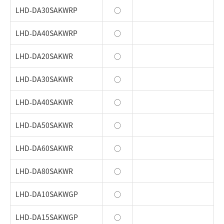
LHD-DA30SAKWRP
○
LHD-DA40SAKWRP
○
LHD-DA20SAKWR
○
LHD-DA30SAKWR
○
LHD-DA40SAKWR
○
LHD-DA50SAKWR
○
LHD-DA60SAKWR
○
LHD-DA80SAKWR
○
LHD-DA10SAKWGP
○
LHD-DA15SAKWGP
○