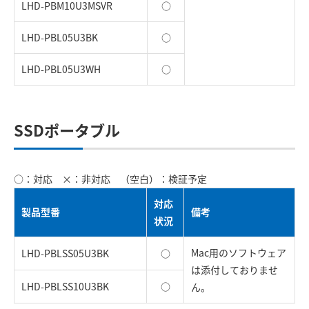
LHD-PBM10U3MSVR
○
LHD-PBL05U3BK
○
LHD-PBL05U3WH
○
SSDポータブル
○：対応 ×：非対応 （空白）：検証予定
対応
製品型番
備考
状況
Mac用のソフトウェア
LHD-PBLSS05U3BK
○
は添付しておりませ
LHD-PBLSS10U3BK
○
ん。