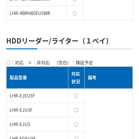
LHR-4BRH80EU3WR
○
HDDリーダー/ライター（１ベイ）
○：対応 ×：非対応 （空白）：検証予定
対応
製品型番
備考
状況
LHR-EJEU3F
○
LHR-EJU3F
○
LHR-EJU3
○
LHR-EGEU3F
○