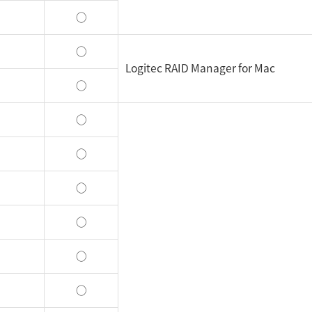
○
○
Logitec RAID Manager for Mac
○
○
○
○
○
○
○