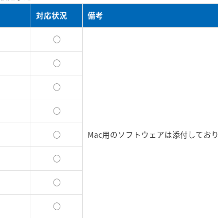
対応状況
備考
○
○
○
○
○
Mac用のソフトウェアは添付してお
○
○
○