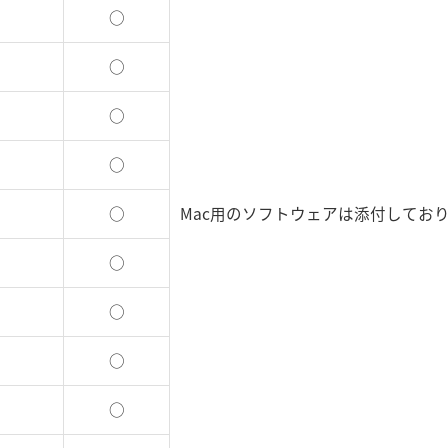
○
○
○
○
○
Mac用のソフトウェアは添付してお
○
○
○
○