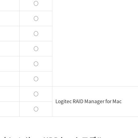
○
○
○
○
○
○
○
Logitec RAID Manager for Mac
○