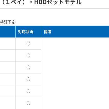
ー（１ベイ）・HDDセットモデル
検証予定
対応状況
備考
○
○
○
○
○
○