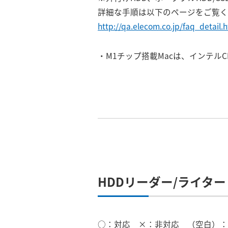
詳細な手順は以下のページをご覧く
http://qa.elecom.co.jp/faq_detail.
・M1チップ搭載Macは、インテルC
HDDリーダー/ライタ
○：対応 ×：非対応 （空白）：