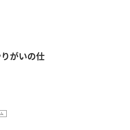
やりがいの仕
ム