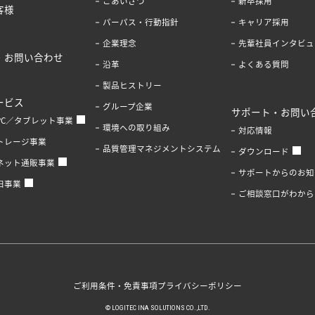
ごあいさつ
新卒採用
客様
パーパス・行動指針
キャリア採用
企業理念
先輩社員インタビュ
・お問い合わせ
沿革
よくある質問
製品ヒストリー
ービス
グループ企業
サポート・お問い
PC／タブレット事業
環境への取り組み
対応情報
トレージ事業
品質管理マネジメントシステム
ダウンロード
ネット通販事業
サポートからのお知
旧事業
ご相談窓口がわから
ご利用条件・免責事項
プライバシーポリシー
© LOGITEC INA SOLUTIONS CO.,LTD.