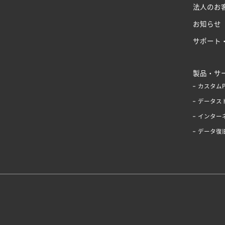
法人のお
お知らせ
サポート
製品・サ
カスタム
データス
インター
データ復