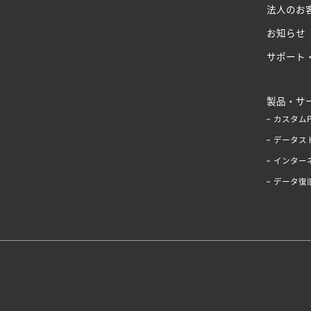
法人のお
お知らせ
サポート
製品・サ
カスタム
データス
インター
データ復