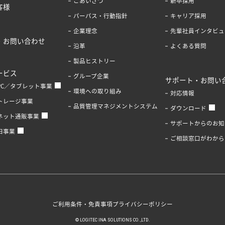
ごあいさつ
新卒採用
客様
パーパス・行動指針
キャリア採用
企業理念
先輩社員インタビュ
・お問い合わせ
沿革
よくある質問
製品ヒストリー
ービス
グループ企業
サポート・お問い
PC／タブレット事業
環境への取り組み
対応情報
トレージ事業
品質管理マネジメントシステム
ダウンロード
ネット通販事業
サポートからのお知
旧事業
ご相談窓口がわから
ご利用条件・免責事項
プライバシーポリシー
© LOGITEC INA SOLUTIONS CO.,LTD.