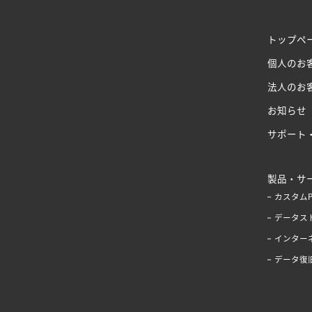
トップペ
個人のお
法人のお
お知らせ
サポート
製品・サ
カスタム
データス
インター
データ復