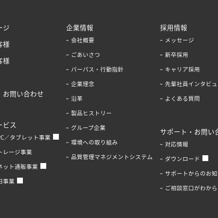
ージ
企業情報
採用情報
会社概要
メッセージ
客様
ごあいさつ
新卒採用
客様
パーパス・行動指針
キャリア採用
企業理念
先輩社員インタビュ
・お問い合わせ
沿革
よくある質問
製品ヒストリー
ービス
グループ企業
サポート・お問い
PC／タブレット事業
環境への取り組み
対応情報
トレージ事業
品質管理マネジメントシステム
ダウンロード
ネット通販事業
サポートからのお知
旧事業
ご相談窓口がわから