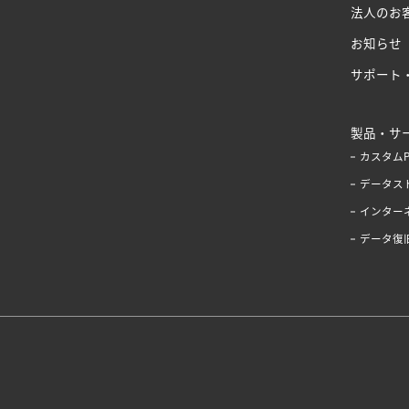
法人のお
お知らせ
サポート
製品・サ
カスタム
データス
インター
データ復