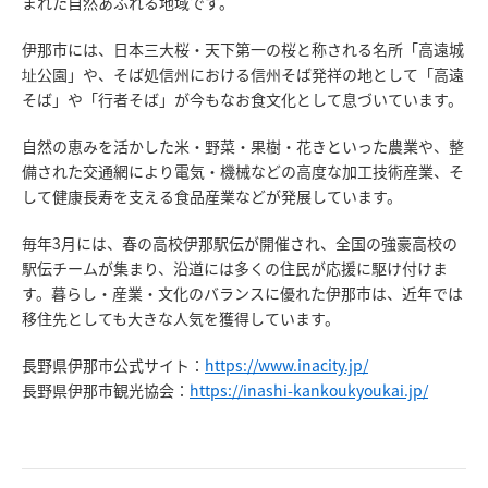
まれた自然あふれる地域です。
伊那市には、日本三大桜・天下第一の桜と称される名所「高遠城
址公園」や、そば処信州における信州そば発祥の地として「高遠
そば」や「行者そば」が今もなお食文化として息づいています。
自然の恵みを活かした米・野菜・果樹・花きといった農業や、整
備された交通網により電気・機械などの高度な加工技術産業、そ
して健康長寿を支える食品産業などが発展しています。
毎年3月には、春の高校伊那駅伝が開催され、全国の強豪高校の
駅伝チームが集まり、沿道には多くの住民が応援に駆け付けま
す。暮らし・産業・文化のバランスに優れた伊那市は、近年では
移住先としても大きな人気を獲得しています。
長野県伊那市公式サイト：
https://www.inacity.jp/
長野県伊那市観光協会：
https://inashi-kankoukyoukai.jp/