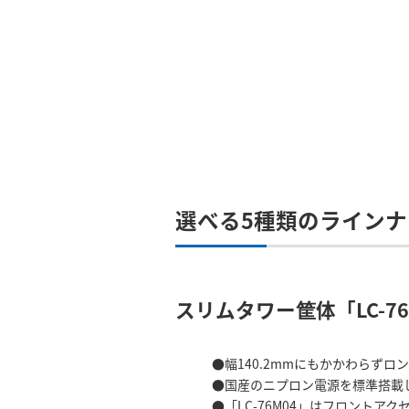
選べる5種類のライン
スリムタワー筐体「LC-76M
幅140.2mmにもかかわらず
国産のニプロン電源を標準搭載
「LC-76M04」はフロント