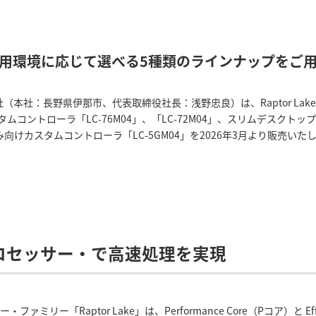
用環境に応じて選べる5種類のラインナップをご
本社：長野県伊那市、代表取締役社長：浅野忠良）は、Raptor Lake（第
コントローラ「LC-76M04」、「LC-72M04」、スリムデスクトッ
み込み向けカスタムコントローラ「LC-5GM04」を2026年3月より販売いた
R)プロセッサー・で高速処理を実現
ッサー・ファミリー「Raptor Lake」は、Performance Core（Pコア）と 