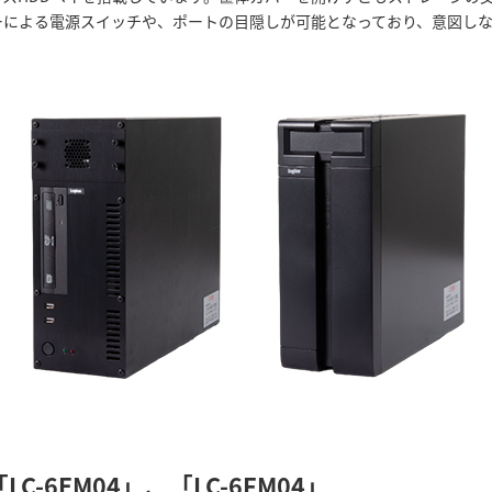
カバーによる電源スイッチや、ポートの目隠しが可能となっており、意図
-6EM04」、「LC-6FM04」