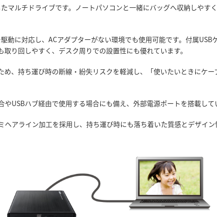
用したマルチドライブです。ノートパソコンと一緒にバッグへ収納しやす
ワー駆動に対応し、ACアダプターがない環境でも使用可能です。付属USB
でも取り回しやすく、デスク周りでの設置性にも優れています。
ため、持ち運び時の断線・紛失リスクを軽減し、「使いたいときにケー
合やUSBハブ経由で使用する場合にも備え、外部電源ポートを搭載して
ミヘアライン加工を採用し、持ち運び時にも落ち着いた質感とデザイン