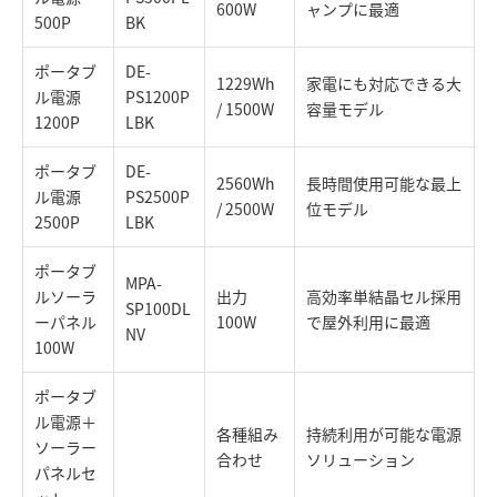
600W
ャンプに最適
500P
BK
ポータブ
DE-
1229Wh
家電にも対応できる大
ル電源
PS1200P
/ 1500W
容量モデル
1200P
LBK
ポータブ
DE-
2560Wh
長時間使用可能な最上
ル電源
PS2500P
/ 2500W
位モデル
2500P
LBK
ポータブ
MPA-
ルソーラ
出力
高効率単結晶セル採用
SP100DL
ーパネル
100W
で屋外利用に最適
NV
100W
ポータブ
ル電源＋
各種組み
持続利用が可能な電源
ソーラー
合わせ
ソリューション
パネルセ