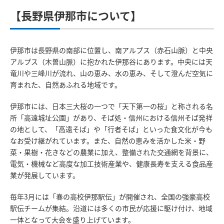
【長野県伊那市について】
伊那市は長野県の南部に位置し、南アルプス（赤石山脈）と中央
アルプス（木曽山脈）に抱かれた伊那谷にあります。中央には天
竜川や三峰川が流れ、山の恵み、水の恵み、そして澄んだ空気に
育まれた、自然あふれる地域です。
伊那市には、日本三大桜の一つで「天下第一の桜」と称される名
所「高遠城址公園」があり、そば処・信州における信州そば発祥
の地として、「高遠そば」や「行者そば」といった食文化が今も
なお受け継がれています。また、自然の恵みを活かした米・野
菜・果樹・花きなどの農業に加え、整備された交通網を背景に、
電気・機械など高度な加工技術産業や、健康長寿を支える食品産
業が発展しています。
毎年3月には「春の高校伊那駅伝」が開催され、全国の強豪高校
駅伝チームが集結。沿道には多くの市民が応援に駆け付け、地域
一体となって大会を盛り上げています。