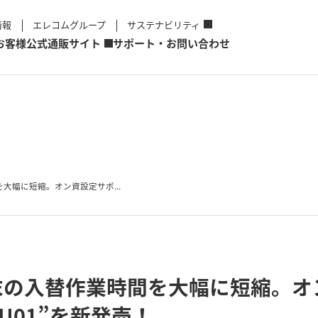
情報
エレコムグループ
サステナビリティ
お客様
公式通販サイト
サポート・お問い合わせ
大幅に短縮。オン資設定サポ...
末の入替作業時間を大幅に短縮。オ
TBU01”を新発売！