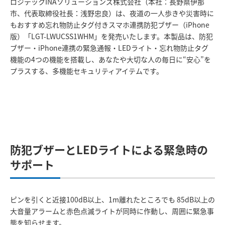
ロジテックINAソリューションズ株式会社（本社：長野県伊那
市、代表取締役社長：浅野忠良）は、夜道の一人歩きや災害時に
もおすすめ忘れ物防止タグ付きスマホ連携防犯ブザー（iPhone
版）「LGT-LWUCSS1WHM」を発売いたします。本製品は、防犯
ブザー・iPhone連携の緊急通報・LEDライト・忘れ物防止タグ
機能の4つの機能を搭載し、あなたや大切な人の毎日に“安心”を
プラスする、多機能セキュリティアイテムです。
防犯ブザーとLEDライトによる緊急時の
サポート
ピンを引くと近接100dB以上、1m離れたところでも 85dB以上の
大音量アラームと赤色点滅ライトが同時に作動し、周囲に緊急事
態を知らせます。