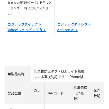
お支払い情報のクーポン利用にク
ーポンコードを入力してくださ
い。
ロジテックダイレクト
ロジテックダイレクト
Yahoo!ショッピング店 ＞
Amazon店 ＞
忘れ物防止タグ・LEDライト搭載
■製品名称
スマホ連携防犯ブザー iPhone版
標準価格
カラ
発売
製品型番
JANコード
（発売
ー
時期
時）