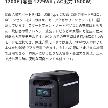
1200P (容量 1229Wh / AC出力 1500W)
USB-A出力ポートを4口、USB Type-C(USB-C)出力ポートを2口、
ACコンセントを4口のほか、カーアクセサリーソケットを1口搭
載しています。スマートフォン・ノートパソコンの充電はもちろ
ん、炊飯器や電子レンジ、液晶テレビなどの家電にも幅広く使用
可能な大容量モデルです。AC入力での充電時は急速/通常の2つの
モードを選択でき、急速充電モードでは最大1200Wの入力により
本体を約90分でフル充電できます。もしもの際にさまざまな場面
で活用できる、防災用にぴったりな大容量・高出力を実現。二人
で持ち運ぶ時に便利な両側ハンドル付きです。