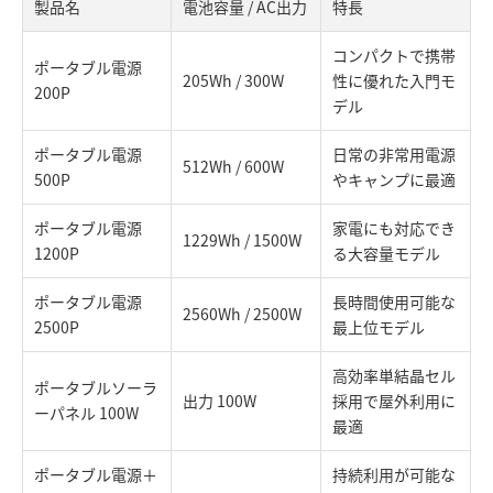
製品名
電池容量 / AC出力
特長
コンパクトで携帯
ポータブル電源
205Wh / 300W
性に優れた入門モ
200P
デル
ポータブル電源
日常の非常用電源
512Wh / 600W
500P
やキャンプに最適
ポータブル電源
家電にも対応でき
1229Wh / 1500W
1200P
る大容量モデル
ポータブル電源
長時間使用可能な
2560Wh / 2500W
2500P
最上位モデル
高効率単結晶セル
ポータブルソーラ
出力 100W
採用で屋外利用に
ーパネル 100W
最適
ポータブル電源＋
持続利用が可能な