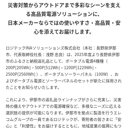
災害対策からアウトドアまで多彩なシーンを支え
る高品質電源ソリューションに、
日本メーカーならではの使いやすさ・高品質・安
心を添えてお届けします。
ロジテックINAソリューションズ株式会社（本社：長野県伊那
市、代表取締役社長：浅野 忠良）は、2025年度より長野県伊那
市のふるさと納税返礼品として、ポータブル電源4機種（
200P[205Wh]・500P[512Wh]・1200P[1229Wh]・
2500P[2560Wh] ）、ポータブルソーラーパネル（100W）、お
よびポータブル電源とソーラーパネルのセットが新たに採用され
たことをお知らせいたします。
これにより、伊那市の返礼品ラインナップがさらに充実し、災害
時の備えやアウトドアでの電源確保など、多様なニーズに応える
選択肢の提供が可能になります。伊那市を拠点に製造を行うエレ
コムグループの一員であるロジテックが、寄附者の皆さまに「安
心」と「利便性」をお届けするとともに、地域産業の振興にもつ