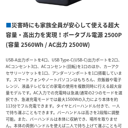
■
災害時にも家族全員が安心して使える超大
容量・高出力を実現！ポータブル電源 2500P
(容量 2560Wh / AC出力 2500W)
USB-A出力ポートを4口、USB Type-C(USB-C)出力ポートを2口、
ACコンセント3口、ACコンセント(回転)を1口のほか、カーアク
セサリーソケットを1口、アンダーソンポートを1口搭載していま
す。スマートフォンやノートパソコンはもちろん、炊飯器や電子
レンジ、液晶テレビなどの家電の使用を複数同時に行える超大容
量モデルです。AC入力での充電時は急速/通常の2つのモードを選
択でき、急速充電モードでは最大1500Wの入力により本体を約
113分でフル充電できます。タイヤとバーハンドル付きで、一人
で持ち運ぶこともできます。バーハンドルは高さを2段階に調整
可能。また、バーハンドルは本体に収納でき、場所を取りませ
ん。本体の両側ハンドルを使えば二人で持ち上げて運ぶことも可